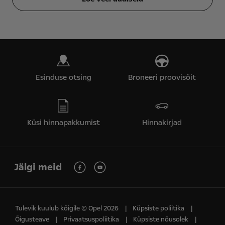
Esinduse otsing
Broneeri proovisõit
Küsi hinnapakkumist
Hinnakirjad
Jälgi meid
Tulevik kuulub kõigile © Opel 2026
Küpsiste poliitika
Õigusteave
Privaatsuspoliitika
Küpsiste nõusolek