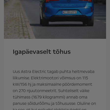
Igapäevaselt tõhus
Uus Astra Electric tagab puhta heitmevaba
liikumise. Elektrimootori võimsus on 115
kW/156 hj ja maksimaalne pöördemoment
on 270 njuutonmeetrit. Suhteliselt väike
tühimass (1679 kilogrammi) annab oma
panuse sõidurõõmu ja tõhususse. Oluline on
ka see, et kui paljudel elektriautodel on