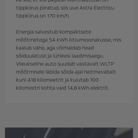
tippkiirus piiratud, siis uue Astra Electricu
tippkiirus on 170 km/h.
Energia salvestub kompaktsete
mõõtmetega 54 kWh liitiumioonakusse, mis
kaalub vähe, aga võimaldab head
sõiduulatust ja lühikesi laadimisaegu.
Viieukseline auto suudab vastavalt WLTP
mõõtmisele läbida sõida ajal heitmevabalt
kuni 418 kilomeetrit ja kulutab 100
kilomeetri kohta vaid 14,8 kWh elektrit.