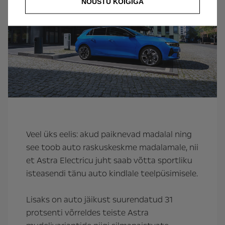
NÕUSTU KÕIGIGA
Veel üks eelis: akud paiknevad madalal ning
see toob auto raskuskeskme madalamale, nii
et Astra Electricu juht saab võtta sportliku
isteasendi tänu auto kindlale teelpüsimisele.
Lisaks on auto jäikust suurendatud 31
protsenti võrreldes teiste Astra