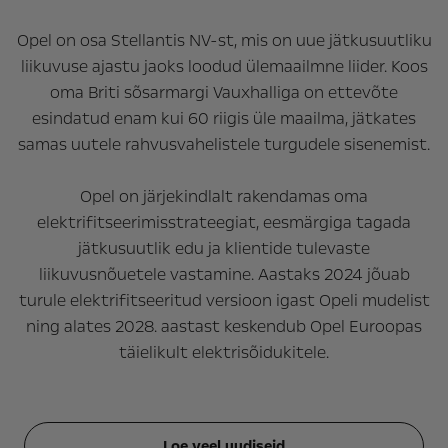
Opel on osa Stellantis NV-st, mis on uue jätkusuutliku
liikuvuse ajastu jaoks loodud ülemaailmne liider. Koos
oma Briti sõsarmargi Vauxhalliga on ettevõte
esindatud enam kui 60 riigis üle maailma, jätkates
samas uutele rahvusvahelistele turgudele sisenemist.
Opel on järjekindlalt rakendamas oma
elektrifitseerimisstrateegiat, eesmärgiga tagada
jätkusuutlik edu ja klientide tulevaste
liikuvusnõuetele vastamine. Aastaks 2024 jõuab
turule elektrifitseeritud versioon igast Opeli mudelist
ning alates 2028. aastast keskendub Opel Euroopas
täielikult elektrisõidukitele.
Loe veel uudiseid