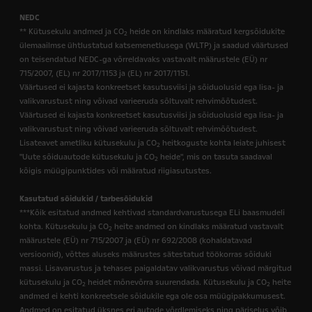
NEDC
** Kütusekulu andmed ja CO
heide on kindlaks määratud kergsõidukite
2
ülemaailmse ühtlustatud katsemenetlusega (WLTP) ja saadud väärtused
on teisendatud NEDC-ga võrreldavaks vastavalt määrustele (EÜ) nr
715/2007, (EL) nr 2017/1153 ja (EL) nr 2017/1151.
Väärtused ei kajasta konkreetset kasutusviisi ja sõiduolusid ega lisa- ja
valikvarustust ning võivad varieeruda sõltuvalt rehvimõõtudest.
Väärtused ei kajasta konkreetset kasutusviisi ja sõiduolusid ega lisa- ja
valikvarustust ning võivad varieeruda sõltuvalt rehvimõõtudest.
Lisateavet ametliku kütusekulu ja CO
heitkoguste kohta leiate juhisest
2
"Uute sõiduautode kütusekulu ja CO
heide", mis on tasuta saadaval
2
kõigis müügipunktides või määratud riigiasutustes.
Kasutatud sõidukid / tarbesõidukid
***Kõik esitatud andmed kehtivad standardvarustusega ELi baasmudeli
kohta. Kütusekulu ja CO
heite andmed on kindlaks määratud vastavalt
2
määrustele (EÜ) nr 715/2007 ja (EÜ) nr 692/2008 (kohaldatavad
versioonid), võttes aluseks määrustes sätestatud töökorras sõiduki
massi. Lisavarustus ja tehases paigaldatav valikvarustus võivad märgitud
kütusekulu ja CO
heidet mõnevõrra suurendada. Kütusekulu ja CO
heite
2
2
andmed ei kehti konkreetsele sõidukile ega ole osa müügipakkumusest.
Andmed on esitatud üksnes eri autode võrdlemiseks ning päriselus võib