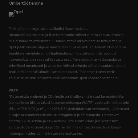
Ümbertöötlemine
Pildil võib olla kujutatud valikulist lisavarustust.
Omaduste kirjeldused ja illustratsioonid võivad viidata lisavarustusele,
mis ei kuulu tavatarnesse. Sisalduv teave oli avaldamise hetkel täpne.
Opel jätab endale õiguse muuta disaini ja varustust. Näidatud värvid on
tegelikele värvidele ainult ligilähedased. Illustratsioonidel toodud
lisavarustus on saadaval lisatasu eest. Meie sõidukite kättesaadavus,
tehnilised omadused ja varustus võivad erineda või olla saadaval ainult
teatud riikides või ainult lisatasude alusel. Täpsemat teavet meie
sõidukite varustuse kohta saab kohalikult Opeli koostööpartnerilt.
WLTP
*Kütusekulu andmed ja CO
heide on kindlaks määratud kergsõidukite
2
ülemaailmse ühtlustatud katsemenetlusega (WLTP) vastavalt määrustele
(EÜ) nr 715/2007 ja (EL) nr 2017/1151 (kohaldatavad versioonid). Väärtused
ei kajasta konkreetseid kasutustingimusi ja sõiduolusid. Lisateavet
ametliku kütusekulu ja CO
heitkoguste kohta leiate juhisest "Uute
2
sõiduautode kütusekulu ja CO
heide", mis on tasuta saadaval kõigis
2
müügipunktides või määratud riigiasutustes.