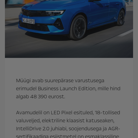
Müügi avab suurepärase varustusega
erimudel Business Launch Edition, mille hind
algab 48 390 eurost.
Avamudelil on LED Pixel esituled, 18-tollised
valuveljed, elektriline klaasist katuseaken,
IntelliDrive 2.0 juhiabi, soojendusega ja AGR-
sertifikaadiga esiistmetel on esmaklassiline