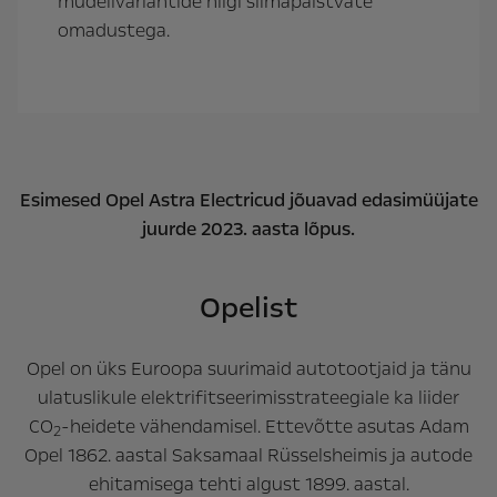
mudelivariantide niigi silmapaistvate
omadustega.
Esimesed Opel Astra Electricud jõuavad edasimüüjate
juurde 2023. aasta lõpus.
Opelist
Opel on üks Euroopa suurimaid autotootjaid ja tänu
ulatuslikule elektrifitseerimisstrateegiale ka liider
CO
-heidete vähendamisel. Ettevõtte asutas Adam
2
Opel 1862. aastal Saksamaal Rüsselsheimis ja autode
ehitamisega tehti algust 1899. aastal.