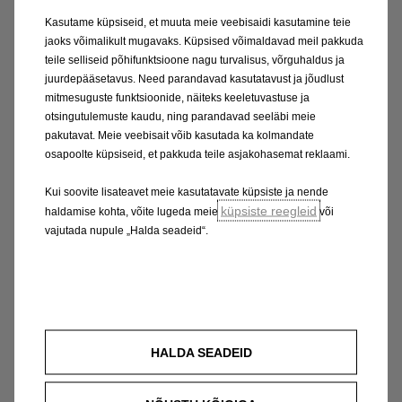
minutiga. Lisaks on täiselektriline Astra
Kasutame küpsiseid, et muuta meie veebisaidi kasutamine teie
standardvarustuses kolmefaasiline 11 kW
jaoks võimalikult mugavaks. Küpsised võimaldavad meil pakkuda
pardalaadija kasutamiseks koduses seinalaadijas.
teile selliseid põhifunktsioone nagu turvalisus, võrguhaldus ja
Soojuspump on põhivarustuses.
juurdepääsetavus. Need parandavad kasutatavust ja jõudlust
mitmesuguste funktsioonide, näiteks keeletuvastuse ja
otsingutulemuste kaudu, ning parandavad seeläbi meie
Astra Electricu pakiruumi maht on 352 liitrit ning
pakutavat. Meie veebisait võib kasutada ka kolmandate
istmeid alla klappides suureneb mahutavus kuni
osapoolte küpsiseid, et pakkuda teile asjakohasemat reklaami.
1268 liitrini.
Kui soovite lisateavet meie kasutatavate küpsiste ja nende
küpsiste reegleid
haldamise kohta, võite lugeda meie
või
vajutada nupule „Halda seadeid“.
HALDA SEADEID