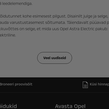
 leedelemendiga.
idutunnet kohe esimesest pilgust. Disainilt julge ja selge, 
erauda varustustasemest sõltumata. Täiendavalt püüavad pi
kkuvõttes on selge, et mida uus Opel Astra Electric pakub
ktriline.
Veel uudiseid
Broneeri proovisõit
Küsi hinna
õidukid
Avasta Opel