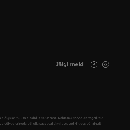
Jälgi meid
ale õiguse muuta disaini ja varustust. Näidatud värvid on tegelikele
 võivad erineda või olla saadaval ainult teatud riikides või ainult