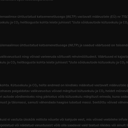
emaailmse ühtlustatud katsemenetlusega (WLTP) vastavalt määrustele (EÜ) nr 715/200
sekulu ja CO
heitkoguste kohta leiate juhisest "Uute sõiduautode kütusekulu ja CO
2
ülemaailmse ühtlustatud katsemenetlusega (WLTP) ja saadud väärtused on teisendat
 valikvarustust ning võivad varieeruda sõltuvalt rehvimõõtudest. Väärtused ei kajasta
kulu ja CO
heitkoguste kohta leiate juhisest "Uute sõiduautode kütusekulu ja CO
h
2
2
kohta. Kütusekulu ja CO
heite andmed on kindlaks määratud vastavalt määrustele (E
2
tehases paigaldatav valikvarustus võivad märgitud kütusekulu ja CO
heidet mõnevõr
2
autode võrdlemiseks ning päriselus võib kütusekulu märgitust erineda, kuna seda m
ust ja täismassi, samuti vähendada haagise lubatud massi. Seetõttu võivad väheneda
 kuid ei vastuta ükskõik milliste nõuete või kahjude eest, mis võivad veebilehe infole
eldatud või näidatud varustusest võib olla saadaval vaid teatud riikides või ainult 