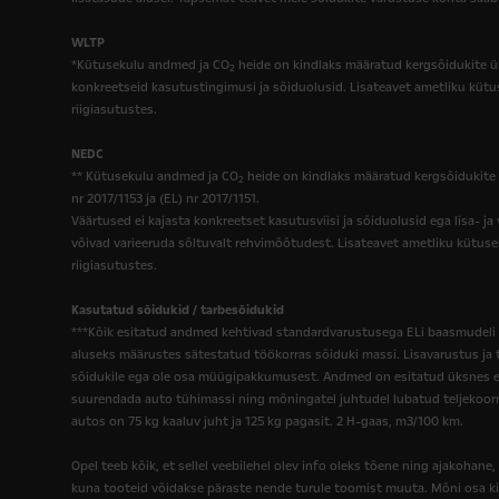
WLTP
*Kütusekulu andmed ja CO
heide on kindlaks määratud kergsõidukite ül
2
konkreetseid kasutustingimusi ja sõiduolusid. Lisateavet ametliku kütu
riigiasutustes.
NEDC
** Kütusekulu andmed ja CO
heide on kindlaks määratud kergsõidukite 
2
nr 2017/1153 ja (EL) nr 2017/1151.
Väärtused ei kajasta konkreetset kasutusviisi ja sõiduolusid ega lisa- ja
võivad varieeruda sõltuvalt rehvimõõtudest. Lisateavet ametliku kütuse
riigiasutustes.
Kasutatud sõidukid / tarbesõidukid
***Kõik esitatud andmed kehtivad standardvarustusega ELi baasmudeli 
aluseks määrustes sätestatud töökorras sõiduki massi. Lisavarustus ja 
sõidukile ega ole osa müügipakkumusest. Andmed on esitatud üksnes eri 
suurendada auto tühimassi ning mõningatel juhtudel lubatud teljekoorm
autos on 75 kg kaaluv juht ja 125 kg pagasit. 2 H-gaas, m3/100 km.
Opel teeb kõik, et sellel veebilehel olev info oleks tõene ning ajakohane,
kuna tooteid võidakse päraste nende turule toomist muuta. Mõni osa kirj