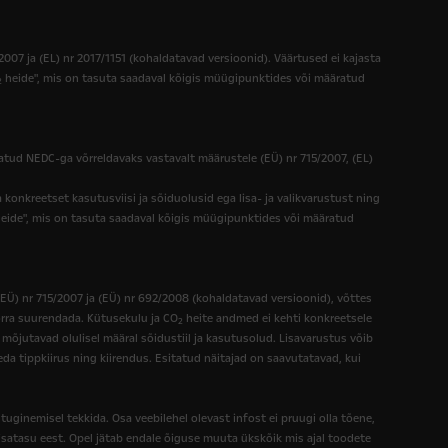
7 ja (EL) nr 2017/1151 (kohaldatavad versioonid). Väärtused ei kajasta
heide", mis on tasuta saadaval kõigis müügipunktides või määratud
2
ud NEDC-ga võrreldavaks vastavalt määrustele (EÜ) nr 715/2007, (EL)
 konkreetset kasutusviisi ja sõiduolusid ega lisa- ja valikvarustust ning
eide", mis on tasuta saadaval kõigis müügipunktides või määratud
Ü) nr 715/2007 ja (EÜ) nr 692/2008 (kohaldatavad versioonid), võttes
ra suurendada. Kütusekulu ja CO
heite andmed ei kehti konkreetsele
2
õjutavad olulisel määral sõidustiil ja kasutusolud. Lisavarustus võib
 tippkiirus ning kiirendus. Esitatud näitajad on saavutatavad, kui
 tuginemisel tekkida. Osa veebilehel olevast infost ei pruugi olla tõene,
lisatasu eest. Opel jätab endale õiguse muuta ükskõik mis ajal toodete