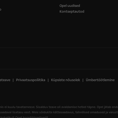
Opel uudised
o
Kontseptautod
steave
Privaatsuspoliitika
Küpsiste nõusolek
Ümbertöötlemine
mis ei kuulu tavatarnesse. Sisalduv teave oli avaldamise hetkel täpne. Opel jätab end
 saadaval lisatasu eest. Meie sõidukite kättesaadavus, tehnilised omadused ja varustus
kohalikult Opeli koostööpartnerilt.