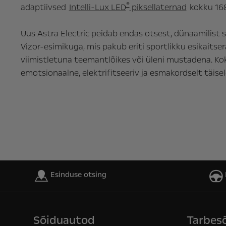
®
adaptiivsed
Intelli-Lux LED
piksellaternad
kokku 168
Uus Astra Electric peidab endas otsest, dünaamilist sõ
Vizor-esimikuga, mis pakub eriti sportlikku esikaits
viimistletuna teemantlõikes või üleni mustadena. Ko
emotsionaalne, elektrifitseeriv ja esmakordselt täisele
Esinduse otsing
Sõiduautod
Tarbes