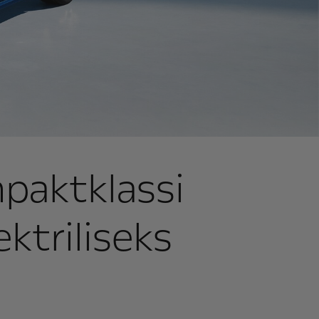
mpaktklassi
triliseks