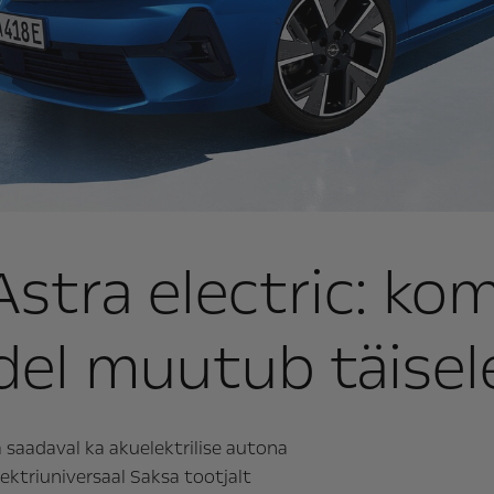
stra electric: ko
l muutub täiselek
 saadaval ka akuelektrilise autona
lektriuniversaal Saksa tootjalt