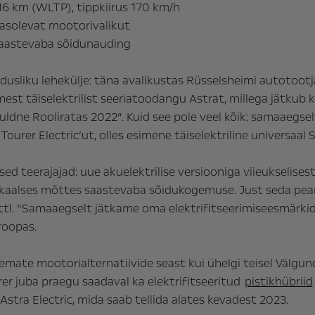
6 km (WLTP), tippkiirus 170 km/h
emasolevat mootorivalikut
 saastevaba sõidunauding
usliku lehekülje: täna avalikustas Rüsselsheimi autotoo
mest täiselektrilist seeriatoodangu Astrat, millega jät
Kuldne Rooliratas 2022”. Kuid see pole veel kõik: samaaegsel
Tourer Electric’ut
, olles esimene täiselektriline universaal 
ised teerajajad: uue akuelektrilise versiooniga viieukselises
okaalses mõttes saastevaba sõidukogemuse. Just seda peam
ettl. “Samaaegselt jätkame oma elektrifitseerimiseesmärkide 
roopas.
emate mootorialternatiivide seast kui ühelgi teisel Välgun
er juba praegu saadaval ka elektrifitseeritud
pistikhübriid
Astra Electric, mida saab tellida alates kevadest 2023.