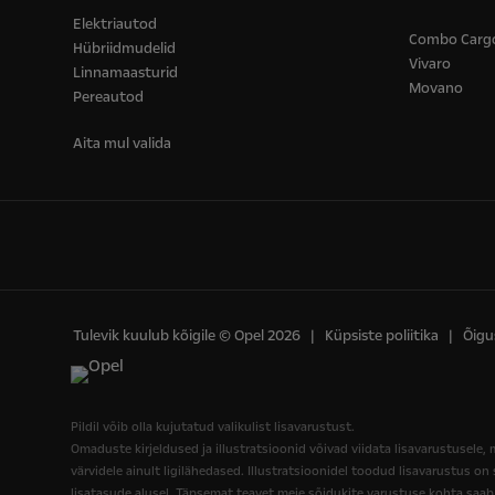
Elektriautod
Combo Carg
Hübriidmudelid
Vivaro
Linnamaasturid
Movano
Pereautod
Aita mul valida
Tulevik kuulub kõigile © Opel 2026
Küpsiste poliitika
Õigu
Pildil võib olla kujutatud valikulist lisavarustust.
Omaduste kirjeldused ja illustratsioonid võivad viidata lisavarustusele, 
värvidele ainult ligilähedased. Illustratsioonidel toodud lisavarustus on
lisatasude alusel. Täpsemat teavet meie sõidukite varustuse kohta saab 