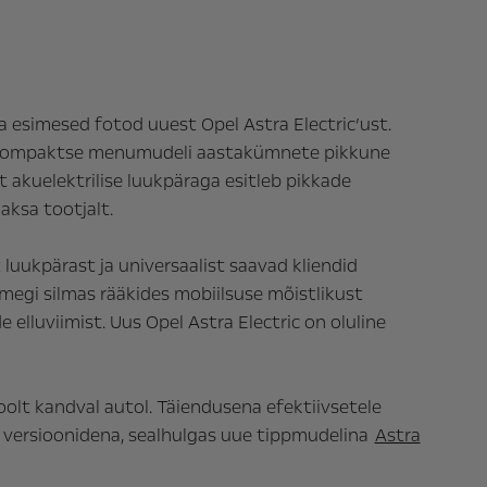
tja esimesed fotod uuest
Opel Astra Electric’ust.
kub kompaktse menumudeli aastakümnete pikkune
t akuelektrilise luukpäraga esitleb pikkade
Saksa tootjalt.
t luukpärast ja universaalist saavad kliendid
egi silmas rääkides mobiilsuse mõistlikust
elluviimist. Uus Opel Astra Electric on oluline
oolt kandval autol. Täiendusena efektiivsetele
versioonidena, sealhulgas uue tippmudelina
Astra