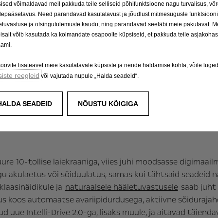
ised võimaldavad meil pakkuda teile selliseid põhifunktsioone nagu turvalisus, võ
ga ei lähe raisku vajalikku ruumi ei sõitjatele ega nende 
depääsetavus. Need parandavad kasutatavust ja jõudlust mitmesuguste funktsiooni
 – kui aga istmed alla klappida, siis suureneb veoseruumi mah
etuvastuse ja otsingutulemuste kaudu, ning parandavad seeläbi meie pakutavat. M
turvalise ja kindla teelpüsivuse, mis iseloomustab kõiki Opel
isait võib kasutada ka kolmandate osapoolte küpsiseid, et pakkuda teile asjakoha
aami.
soovite lisateavet meie kasutatavate küpsiste ja nende haldamise kohta, võite luge
iste reegleid
või vajutada nupule „Halda seadeid“.
ljast: Astra electric’uga koged elektrimobiilsust i
ust:
ergonoomilised Active Sport istmed
, lisatasu eest s
HALDA SEADEID
NÕUSTU KÕIGIGA
use à la Opel. Istmed, mis evivad sertifikaati Aktion Gesun
tet käsitsi ja elektriliselt reguleerida. Sel moel tunneb ju
re 10-tollise laiekraaniga, viies juhi moodsasse digimaail
gu akulaetus või sõiduulatus, samas kui tähtsaid seadeid 
laasinäidikule ja
naturaalsele hääletuvastusele
saab juht 
 koos automaatse avariipidurdusega, aktiivne sõidurajahoi
 uue Intelli-Drive 2.0-ga, lisaks muule, ja aitavad täienda