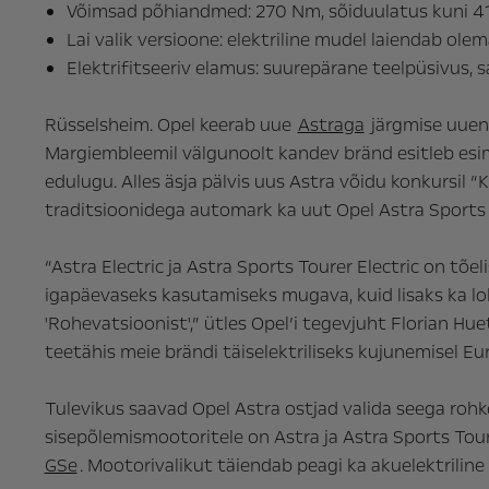
Võimsad põhiandmed: 270 Nm, sõiduulatus kuni 41
Lai valik versioone: elektriline mudel laiendab ol
Elektrifitseeriv elamus: suurepärane teelpüsivus,
Rüsselsheim. Opel keerab uue
Astra
ga
järgmise uuend
Margiembleemil välgunoolt kandev bränd esitleb esi
edulugu. Alles äsja pälvis uus Astra võidu konkursil “
traditsioonidega automark ka uut
Opel Astra Sports 
“Astra Electric ja Astra Sports Tourer Electric on tõel
igapäevaseks kasutamiseks mugava, kuid lisaks ka l
'Rohevatsioonist',” ütles Opel’i tegevjuht Florian Hu
teetähis meie brändi täiselektriliseks kujunemisel Eu
Tulevikus saavad Opel Astra ostjad valida seega rohk
sisepõlemismootoritele on Astra ja Astra Sports Tour
GSe
. Mootorivalikut täiendab peagi ka akuelektriline 