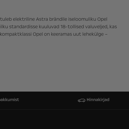
tuleb elektriline Astra brändile iseloomuliku Opel
lku standardisse kuuluvad 18-tollised valuveljed, kas
: kompaktklassi Opel on keeramas uut lehekülge –
pakkumist
Hinnakirjad