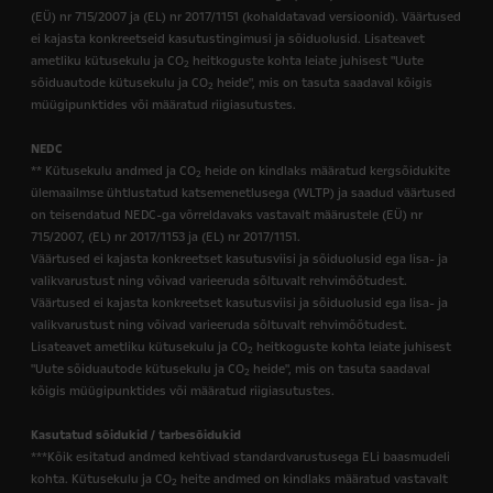
(EÜ) nr 715/2007 ja (EL) nr 2017/1151 (kohaldatavad versioonid). Väärtused
ei kajasta konkreetseid kasutustingimusi ja sõiduolusid. Lisateavet
ametliku kütusekulu ja CO
heitkoguste kohta leiate juhisest "Uute
2
sõiduautode kütusekulu ja CO
heide", mis on tasuta saadaval kõigis
2
müügipunktides või määratud riigiasutustes.
NEDC
** Kütusekulu andmed ja CO
heide on kindlaks määratud kergsõidukite
2
ülemaailmse ühtlustatud katsemenetlusega (WLTP) ja saadud väärtused
on teisendatud NEDC-ga võrreldavaks vastavalt määrustele (EÜ) nr
715/2007, (EL) nr 2017/1153 ja (EL) nr 2017/1151.
Väärtused ei kajasta konkreetset kasutusviisi ja sõiduolusid ega lisa- ja
valikvarustust ning võivad varieeruda sõltuvalt rehvimõõtudest.
Väärtused ei kajasta konkreetset kasutusviisi ja sõiduolusid ega lisa- ja
valikvarustust ning võivad varieeruda sõltuvalt rehvimõõtudest.
Lisateavet ametliku kütusekulu ja CO
heitkoguste kohta leiate juhisest
2
"Uute sõiduautode kütusekulu ja CO
heide", mis on tasuta saadaval
2
kõigis müügipunktides või määratud riigiasutustes.
Kasutatud sõidukid / tarbesõidukid
***Kõik esitatud andmed kehtivad standardvarustusega ELi baasmudeli
kohta. Kütusekulu ja CO
heite andmed on kindlaks määratud vastavalt
2