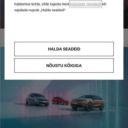
küpsiste reegleid
haldamise kohta, võite lugeda meie
või
vajutada nupule „Halda seadeid“.
HALDA SEADEID
NÕUSTU KÕIGIGA