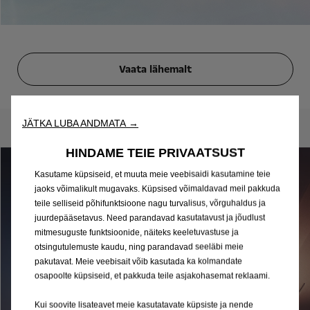
Vaata lähemalt
JÄTKA LUBA ANDMATA →
HINDAME TEIE PRIVAATSUST
Kasutame küpsiseid, et muuta meie veebisaidi kasutamine teie
jaoks võimalikult mugavaks. Küpsised võimaldavad meil pakkuda
teile selliseid põhifunktsioone nagu turvalisus, võrguhaldus ja
juurdepääsetavus. Need parandavad kasutatavust ja jõudlust
mitmesuguste funktsioonide, näiteks keeletuvastuse ja
otsingutulemuste kaudu, ning parandavad seeläbi meie
pakutavat. Meie veebisait võib kasutada ka kolmandate
osapoolte küpsiseid, et pakkuda teile asjakohasemat reklaami.
Kui soovite lisateavet meie kasutatavate küpsiste ja nende