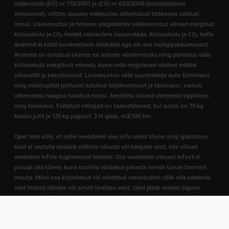
määrustele (EÜ) nr 715/2007 ja (EÜ) nr 692/2008 (kohaldatavad
versioonid), võttes aluseks määrustes sätestatud töökorras sõiduki
massi. Lisavarustus ja tehases paigaldatav valikvarustus võivad märgitud
kütusekulu ja CO
heidet mõnevõrra suurendada. Kütusekulu ja CO
heite
2
2
andmed ei kehti konkreetsele sõidukile ega ole osa müügipakkumusest.
Andmed on esitatud üksnes eri autode võrdlemiseks ning päriselus võib
kütusekulu märgitust erineda, kuna seda mõjutavad olulisel määral
sõidustiil ja kasutusolud. Lisavarustus võib suurendada auto tühimassi
ning mõningatel juhtudel lubatud teljekoormust ja täismassi, samuti
vähendada haagise lubatud massi. Seetõttu võivad väheneda tippkiirus
ning kiirendus. Esitatud näitajad on saavutatavad, kui autos on 75 kg
kaaluv juht ja 125 kg pagasit. 2 H-gaas, m3/100 km.
Opel teeb kõik, et sellel veebilehel olev info oleks tõene ning ajakohane,
kuid ei vastuta ükskõik milliste nõuete või kahjude eest, mis võivad
veebilehe infole tuginemisel tekkida. Osa veebilehel olevast infost ei
pruugi olla tõene, kuna tooteid võidakse päraste nende turule toomist
muuta. Mõni osa kirjeldatud või näidatud varustusest võib olla saadaval
vaid teatud riikides või ainult lisatasu eest. Opel jätab endale õiguse
muuta ükskõik mis ajal toodete omadusi. Täpsemat ja ajakohast infot
toodete kohta küsige oma riigi Opeli esindusest. Sellel veebilehel olevad
tekstid on osaliselt käsitletud Smartcat tehisintelektiga.