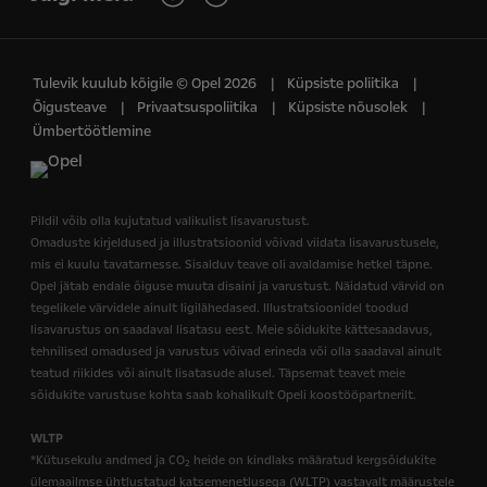
Tulevik kuulub kõigile © Opel 2026
Küpsiste poliitika
Õigusteave
Privaatsuspoliitika
Küpsiste nõusolek
Ümbertöötlemine
Pildil võib olla kujutatud valikulist lisavarustust.
Omaduste kirjeldused ja illustratsioonid võivad viidata lisavarustusele,
mis ei kuulu tavatarnesse. Sisalduv teave oli avaldamise hetkel täpne.
Opel jätab endale õiguse muuta disaini ja varustust. Näidatud värvid on
tegelikele värvidele ainult ligilähedased. Illustratsioonidel toodud
lisavarustus on saadaval lisatasu eest. Meie sõidukite kättesaadavus,
tehnilised omadused ja varustus võivad erineda või olla saadaval ainult
teatud riikides või ainult lisatasude alusel. Täpsemat teavet meie
sõidukite varustuse kohta saab kohalikult Opeli koostööpartnerilt.
WLTP
*Kütusekulu andmed ja CO
heide on kindlaks määratud kergsõidukite
2
ülemaailmse ühtlustatud katsemenetlusega (WLTP) vastavalt määrustele