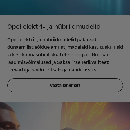
Opel elektri- ja hübriidmudelid
Opeli elektri- ja hübriidmudelid pakuvad
dünaamilist sõiduelamust, madalaid kasutuskulusid
ja keskkonnasõbralikku tehnoloogiat. Nutikad
laadimisvõimalused ja Saksa insenerikvaliteet
teevad iga sõidu lihtsaks ja nauditavaks.
Vaata lähemalt