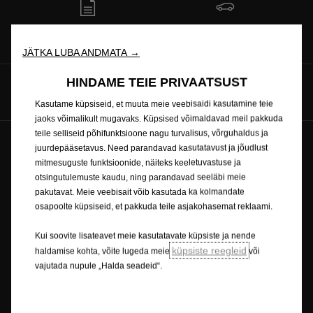
Küsi hinnapakkumist
Hinnakirjad
JÄTKA LUBA ANDMATA →
HINDAME TEIE PRIVAATSUST
Jälgi meid
Kasutame küpsiseid, et muuta meie veebisaidi kasutamine teie
jaoks võimalikult mugavaks. Küpsised võimaldavad meil pakkuda
teile selliseid põhifunktsioone nagu turvalisus, võrguhaldus ja
juurdepääsetavus. Need parandavad kasutatavust ja jõudlust
Tulevik kuulub kõigile © Opel 2026
Küpsiste poliitika
mitmesuguste funktsioonide, näiteks keeletuvastuse ja
Õigusteave
Privaatsuspoliitika
Küpsiste nõusolek
otsingutulemuste kaudu, ning parandavad seeläbi meie
Ümbertöötlemine
pakutavat. Meie veebisait võib kasutada ka kolmandate
osapoolte küpsiseid, et pakkuda teile asjakohasemat reklaami.
Kui soovite lisateavet meie kasutatavate küpsiste ja nende
Pildil võib olla kujutatud valikulist lisavarustust.
küpsiste reegleid
haldamise kohta, võite lugeda meie
või
Omaduste kirjeldused ja illustratsioonid võivad viidata lisavarustusele,
vajutada nupule „Halda seadeid“.
mis ei kuulu tavatarnesse. Sisalduv teave oli avaldamise hetkel täpne.
Opel jätab endale õiguse muuta disaini ja varustust. Näidatud värvid on
tegelikele värvidele ainult ligilähedased. Illustratsioonidel toodud
lisavarustus on saadaval lisatasu eest. Meie sõidukite kättesaadavus,