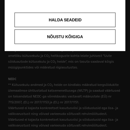
tehnilised omadused ja varustus võivad erineda või olla saadaval ainult
teatud riikides või ainult lisatasude alusel. Täpsemat teavet meie
sõidukite varustuse kohta saab kohalikult Opeli koostööpartnerilt.
HALDA SEADEID
WLTP
*Kütusekulu andmed ja CO
heide on kindlaks määratud kergsõidukite
2
NÕUSTU KÕIGIGA
ülemaailmse ühtlustatud katsemenetlusega (WLTP) vastavalt määrustele
(EÜ) nr 715/2007 ja (EL) nr 2017/1151 (kohaldatavad versioonid). Väärtused
ei kajasta konkreetseid kasutustingimusi ja sõiduolusid. Lisateavet
ametliku kütusekulu ja CO
heitkoguste kohta leiate juhisest "Uute
2
sõiduautode kütusekulu ja CO
heide", mis on tasuta saadaval kõigis
2
müügipunktides või määratud riigiasutustes.
NEDC
** Kütusekulu andmed ja CO
heide on kindlaks määratud kergsõidukite
2
ülemaailmse ühtlustatud katsemenetlusega (WLTP) ja saadud väärtused
on teisendatud NEDC-ga võrreldavaks vastavalt määrustele (EÜ) nr
715/2007, (EL) nr 2017/1153 ja (EL) nr 2017/1151.
Väärtused ei kajasta konkreetset kasutusviisi ja sõiduolusid ega lisa- ja
valikvarustust ning võivad varieeruda sõltuvalt rehvimõõtudest.
Väärtused ei kajasta konkreetset kasutusviisi ja sõiduolusid ega lisa- ja
valikvarustust ning võivad varieeruda sõltuvalt rehvimõõtudest.