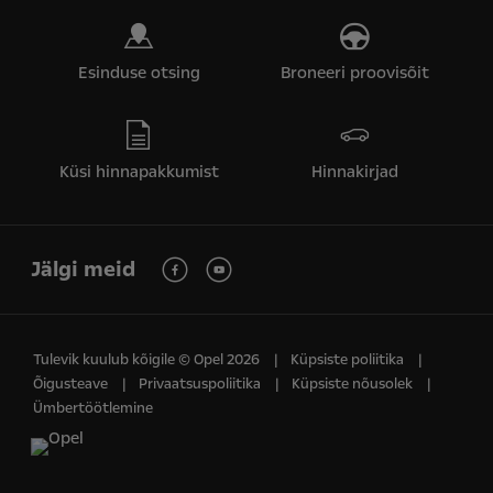
Esinduse otsing
Broneeri proovisõit
Küsi hinnapakkumist
Hinnakirjad
Jälgi meid
Tulevik kuulub kõigile © Opel 2026
Küpsiste poliitika
Õigusteave
Privaatsuspoliitika
Küpsiste nõusolek
Ümbertöötlemine