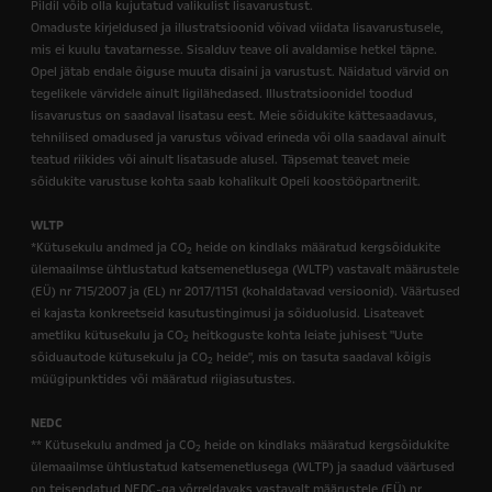
Pildil võib olla kujutatud valikulist lisavarustust.
Omaduste kirjeldused ja illustratsioonid võivad viidata lisavarustusele,
mis ei kuulu tavatarnesse. Sisalduv teave oli avaldamise hetkel täpne.
Opel jätab endale õiguse muuta disaini ja varustust. Näidatud värvid on
tegelikele värvidele ainult ligilähedased. Illustratsioonidel toodud
lisavarustus on saadaval lisatasu eest. Meie sõidukite kättesaadavus,
tehnilised omadused ja varustus võivad erineda või olla saadaval ainult
teatud riikides või ainult lisatasude alusel. Täpsemat teavet meie
sõidukite varustuse kohta saab kohalikult Opeli koostööpartnerilt.
WLTP
*Kütusekulu andmed ja CO
heide on kindlaks määratud kergsõidukite
2
ülemaailmse ühtlustatud katsemenetlusega (WLTP) vastavalt määrustele
(EÜ) nr 715/2007 ja (EL) nr 2017/1151 (kohaldatavad versioonid). Väärtused
ei kajasta konkreetseid kasutustingimusi ja sõiduolusid. Lisateavet
ametliku kütusekulu ja CO
heitkoguste kohta leiate juhisest "Uute
2
sõiduautode kütusekulu ja CO
heide", mis on tasuta saadaval kõigis
2
müügipunktides või määratud riigiasutustes.
NEDC
** Kütusekulu andmed ja CO
heide on kindlaks määratud kergsõidukite
2
ülemaailmse ühtlustatud katsemenetlusega (WLTP) ja saadud väärtused
on teisendatud NEDC-ga võrreldavaks vastavalt määrustele (EÜ) nr