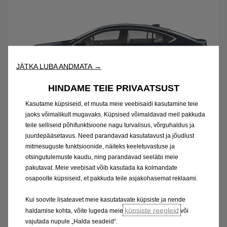
JÄTKA LUBA ANDMATA →
HINDAME TEIE PRIVAATSUST
Kasutame küpsiseid, et muuta meie veebisaidi kasutamine teie
jaoks võimalikult mugavaks. Küpsised võimaldavad meil pakkuda
Insignia
teile selliseid põhifunktsioone nagu turvalisus, võrguhaldus ja
juurdepääsetavus. Need parandavad kasutatavust ja jõudlust
Vastavusdeklaratsioonid
mitmesuguste funktsioonide, näiteks keeletuvastuse ja
otsingutulemuste kaudu, ning parandavad seeläbi meie
pakutavat. Meie veebisait võib kasutada ka kolmandate
osapoolte küpsiseid, et pakkuda teile asjakohasemat reklaami.
Kui soovite lisateavet meie kasutatavate küpsiste ja nende
küpsiste reegleid
haldamise kohta, võite lugeda meie
või
vajutada nupule „Halda seadeid“.