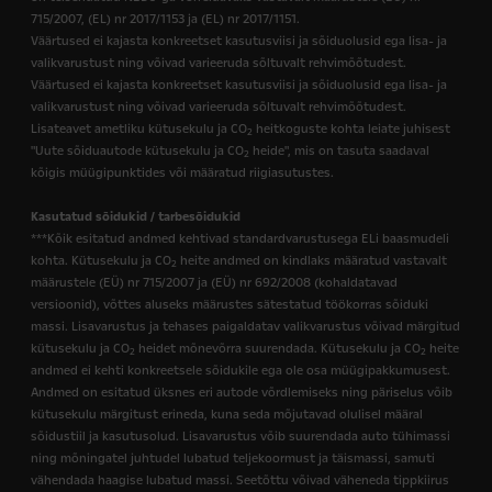
715/2007, (EL) nr 2017/1153 ja (EL) nr 2017/1151.
Väärtused ei kajasta konkreetset kasutusviisi ja sõiduolusid ega lisa- ja
valikvarustust ning võivad varieeruda sõltuvalt rehvimõõtudest.
Väärtused ei kajasta konkreetset kasutusviisi ja sõiduolusid ega lisa- ja
valikvarustust ning võivad varieeruda sõltuvalt rehvimõõtudest.
Lisateavet ametliku kütusekulu ja CO
heitkoguste kohta leiate juhisest
2
"Uute sõiduautode kütusekulu ja CO
heide", mis on tasuta saadaval
2
kõigis müügipunktides või määratud riigiasutustes.
Kasutatud sõidukid / tarbesõidukid
***Kõik esitatud andmed kehtivad standardvarustusega ELi baasmudeli
kohta. Kütusekulu ja CO
heite andmed on kindlaks määratud vastavalt
2
määrustele (EÜ) nr 715/2007 ja (EÜ) nr 692/2008 (kohaldatavad
versioonid), võttes aluseks määrustes sätestatud töökorras sõiduki
massi. Lisavarustus ja tehases paigaldatav valikvarustus võivad märgitud
kütusekulu ja CO
heidet mõnevõrra suurendada. Kütusekulu ja CO
heite
2
2
andmed ei kehti konkreetsele sõidukile ega ole osa müügipakkumusest.
Andmed on esitatud üksnes eri autode võrdlemiseks ning päriselus võib
kütusekulu märgitust erineda, kuna seda mõjutavad olulisel määral
sõidustiil ja kasutusolud. Lisavarustus võib suurendada auto tühimassi
ning mõningatel juhtudel lubatud teljekoormust ja täismassi, samuti
vähendada haagise lubatud massi. Seetõttu võivad väheneda tippkiirus