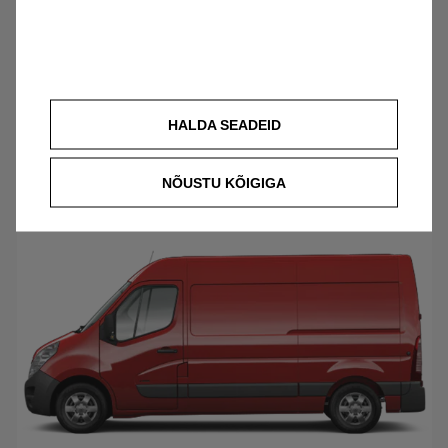
HALDA SEADEID
Mokka X
NÕUSTU KÕIGIGA
Vastavusdeklaratsioonid