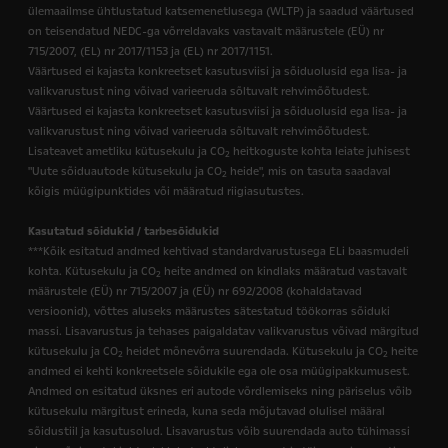
ülemaailmse ühtlustatud katsemenetlusega (WLTP) ja saadud väärtused
on teisendatud NEDC-ga võrreldavaks vastavalt määrustele (EÜ) nr
715/2007, (EL) nr 2017/1153 ja (EL) nr 2017/1151.
Väärtused ei kajasta konkreetset kasutusviisi ja sõiduolusid ega lisa- ja
valikvarustust ning võivad varieeruda sõltuvalt rehvimõõtudest.
Väärtused ei kajasta konkreetset kasutusviisi ja sõiduolusid ega lisa- ja
valikvarustust ning võivad varieeruda sõltuvalt rehvimõõtudest.
Lisateavet ametliku kütusekulu ja CO
heitkoguste kohta leiate juhisest
2
"Uute sõiduautode kütusekulu ja CO
heide", mis on tasuta saadaval
2
kõigis müügipunktides või määratud riigiasutustes.
Kasutatud sõidukid / tarbesõidukid
***Kõik esitatud andmed kehtivad standardvarustusega ELi baasmudeli
kohta. Kütusekulu ja CO
heite andmed on kindlaks määratud vastavalt
2
määrustele (EÜ) nr 715/2007 ja (EÜ) nr 692/2008 (kohaldatavad
versioonid), võttes aluseks määrustes sätestatud töökorras sõiduki
massi. Lisavarustus ja tehases paigaldatav valikvarustus võivad märgitud
kütusekulu ja CO
heidet mõnevõrra suurendada. Kütusekulu ja CO
heite
2
2
andmed ei kehti konkreetsele sõidukile ega ole osa müügipakkumusest.
Andmed on esitatud üksnes eri autode võrdlemiseks ning päriselus võib
kütusekulu märgitust erineda, kuna seda mõjutavad olulisel määral
sõidustiil ja kasutusolud. Lisavarustus võib suurendada auto tühimassi