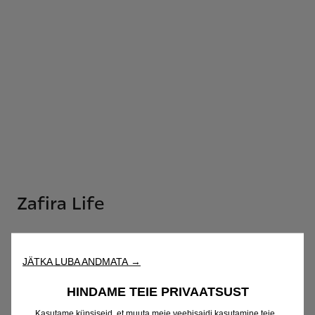
Zafira Life
Ülevaade
JÄTKA LUBA ANDMATA →
Hinnakiri
HINDAME TEIE PRIVAATSUST
Kasutame küpsiseid, et muuta meie veebisaidi kasutamine teie