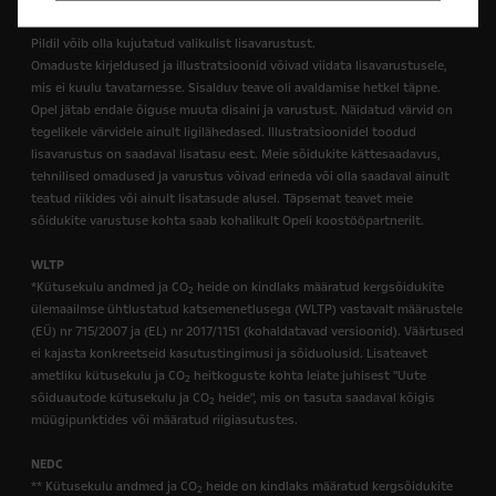
Pildil võib olla kujutatud valikulist lisavarustust.
Omaduste kirjeldused ja illustratsioonid võivad viidata lisavarustusele,
mis ei kuulu tavatarnesse. Sisalduv teave oli avaldamise hetkel täpne.
Opel jätab endale õiguse muuta disaini ja varustust. Näidatud värvid on
tegelikele värvidele ainult ligilähedased. Illustratsioonidel toodud
lisavarustus on saadaval lisatasu eest. Meie sõidukite kättesaadavus,
tehnilised omadused ja varustus võivad erineda või olla saadaval ainult
teatud riikides või ainult lisatasude alusel. Täpsemat teavet meie
sõidukite varustuse kohta saab kohalikult Opeli koostööpartnerilt.
WLTP
*Kütusekulu andmed ja CO
heide on kindlaks määratud kergsõidukite
2
ülemaailmse ühtlustatud katsemenetlusega (WLTP) vastavalt määrustele
(EÜ) nr 715/2007 ja (EL) nr 2017/1151 (kohaldatavad versioonid). Väärtused
ei kajasta konkreetseid kasutustingimusi ja sõiduolusid. Lisateavet
ametliku kütusekulu ja CO
heitkoguste kohta leiate juhisest "Uute
2
sõiduautode kütusekulu ja CO
heide", mis on tasuta saadaval kõigis
2
müügipunktides või määratud riigiasutustes.
NEDC
** Kütusekulu andmed ja CO
heide on kindlaks määratud kergsõidukite
2