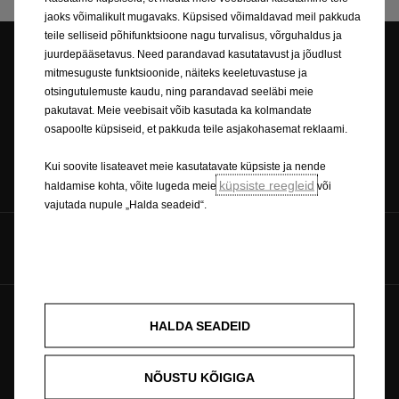
jaoks võimalikult mugavaks. Küpsised võimaldavad meil pakkuda
teile selliseid põhifunktsioone nagu turvalisus, võrguhaldus ja
juurdepääsetavus. Need parandavad kasutatavust ja jõudlust
mitmesuguste funktsioonide, näiteks keeletuvastuse ja
Esinduse otsing
Broneeri proovisõit
otsingutulemuste kaudu, ning parandavad seeläbi meie
pakutavat. Meie veebisait võib kasutada ka kolmandate
osapoolte küpsiseid, et pakkuda teile asjakohasemat reklaami.
Kui soovite lisateavet meie kasutatavate küpsiste ja nende
Küsi hinnapakkumist
Hinnakirjad
küpsiste reegleid
haldamise kohta, võite lugeda meie
või
vajutada nupule „Halda seadeid“.
Jälgi meid
Tulevik kuulub kõigile © Opel 2026
Küpsiste poliitika
HALDA SEADEID
Õigusteave
Privaatsuspoliitika
Küpsiste nõusolek
Ümbertöötlemine
NÕUSTU KÕIGIGA