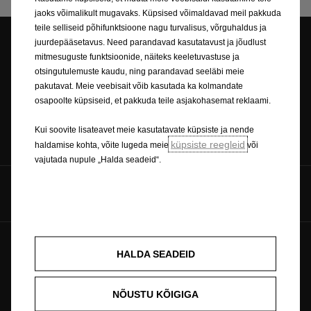
jaoks võimalikult mugavaks. Küpsised võimaldavad meil pakkuda
teile selliseid põhifunktsioone nagu turvalisus, võrguhaldus ja
juurdepääsetavus. Need parandavad kasutatavust ja jõudlust
mitmesuguste funktsioonide, näiteks keeletuvastuse ja
Esinduse otsing
Broneeri proovisõit
otsingutulemuste kaudu, ning parandavad seeläbi meie
pakutavat. Meie veebisait võib kasutada ka kolmandate
osapoolte küpsiseid, et pakkuda teile asjakohasemat reklaami.
Kui soovite lisateavet meie kasutatavate küpsiste ja nende
Küsi hinnapakkumist
Hinnakirjad
küpsiste reegleid
haldamise kohta, võite lugeda meie
või
vajutada nupule „Halda seadeid“.
Jälgi meid
Tulevik kuulub kõigile © Opel 2026
Küpsiste poliitika
HALDA SEADEID
Õigusteave
Privaatsuspoliitika
Küpsiste nõusolek
Ümbertöötlemine
NÕUSTU KÕIGIGA