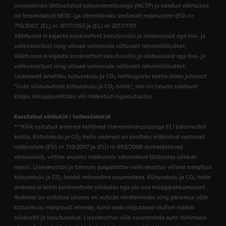
ülemaailmse ühtlustatud katsemenetlusega (WLTP) ja saadud väärtused
on teisendatud NEDC-ga võrreldavaks vastavalt määrustele (EÜ) nr
715/2007, (EL) nr 2017/1153 ja (EL) nr 2017/1151.
Väärtused ei kajasta konkreetset kasutusviisi ja sõiduolusid ega lisa- ja
valikvarustust ning võivad varieeruda sõltuvalt rehvimõõtudest.
Väärtused ei kajasta konkreetset kasutusviisi ja sõiduolusid ega lisa- ja
valikvarustust ning võivad varieeruda sõltuvalt rehvimõõtudest.
Lisateavet ametliku kütusekulu ja CO
heitkoguste kohta leiate juhisest
2
"Uute sõiduautode kütusekulu ja CO
heide", mis on tasuta saadaval
2
kõigis müügipunktides või määratud riigiasutustes.
Kasutatud sõidukid / tarbesõidukid
***Kõik esitatud andmed kehtivad standardvarustusega ELi baasmudeli
kohta. Kütusekulu ja CO
heite andmed on kindlaks määratud vastavalt
2
määrustele (EÜ) nr 715/2007 ja (EÜ) nr 692/2008 (kohaldatavad
versioonid), võttes aluseks määrustes sätestatud töökorras sõiduki
massi. Lisavarustus ja tehases paigaldatav valikvarustus võivad märgitud
kütusekulu ja CO
heidet mõnevõrra suurendada. Kütusekulu ja CO
heite
2
2
andmed ei kehti konkreetsele sõidukile ega ole osa müügipakkumusest.
Andmed on esitatud üksnes eri autode võrdlemiseks ning päriselus võib
kütusekulu märgitust erineda, kuna seda mõjutavad olulisel määral
sõidustiil ja kasutusolud. Lisavarustus võib suurendada auto tühimassi