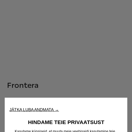
Frontera
Ülevaade
JÄTKA LUBA ANDMATA →
Hinnakiri
HINDAME TEIE PRIVAATSUST
Kasutame küpsiseid, et muuta meie veebisaidi kasutamine teie