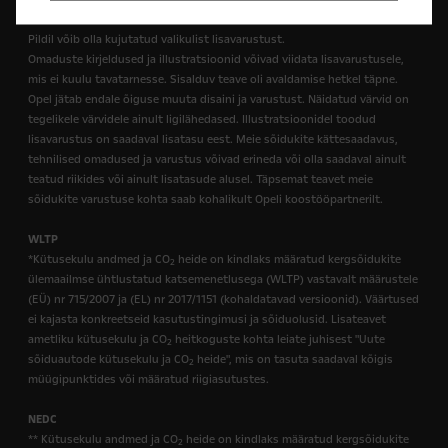
Pildil võib olla kujutatud valikulist lisavarustust.
Omaduste kirjeldused ja illustratsioonid võivad viidata lisavarustusele,
mis ei kuulu tavatarnesse. Sisalduv teave oli avaldamise hetkel täpne.
Opel jätab endale õiguse muuta disaini ja varustust. Näidatud värvid on
tegelikele värvidele ainult ligilähedased. Illustratsioonidel toodud
lisavarustus on saadaval lisatasu eest. Meie sõidukite kättesaadavus,
tehnilised omadused ja varustus võivad erineda või olla saadaval ainult
teatud riikides või ainult lisatasude alusel. Täpsemat teavet meie
sõidukite varustuse kohta saab kohalikult Opeli koostööpartnerilt.
WLTP
*Kütusekulu andmed ja CO
heide on kindlaks määratud kergsõidukite
2
ülemaailmse ühtlustatud katsemenetlusega (WLTP) vastavalt määrustele
(EÜ) nr 715/2007 ja (EL) nr 2017/1151 (kohaldatavad versioonid). Väärtused
ei kajasta konkreetseid kasutustingimusi ja sõiduolusid. Lisateavet
ametliku kütusekulu ja CO
heitkoguste kohta leiate juhisest "Uute
2
sõiduautode kütusekulu ja CO
heide", mis on tasuta saadaval kõigis
2
müügipunktides või määratud riigiasutustes.
NEDC
** Kütusekulu andmed ja CO
heide on kindlaks määratud kergsõidukite
2