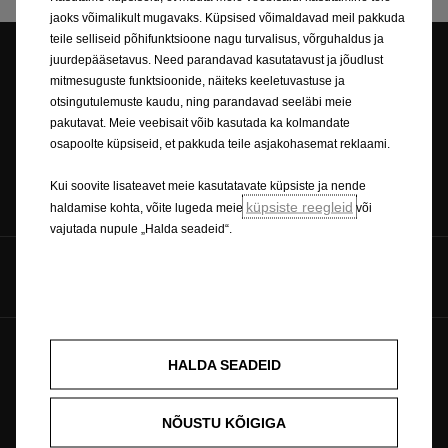
jaoks võimalikult mugavaks. Küpsised võimaldavad meil pakkuda
teile selliseid põhifunktsioone nagu turvalisus, võrguhaldus ja
juurdepääsetavus. Need parandavad kasutatavust ja jõudlust
mitmesuguste funktsioonide, näiteks keeletuvastuse ja
Esinduse otsing
Broneeri proovisõit
otsingutulemuste kaudu, ning parandavad seeläbi meie
pakutavat. Meie veebisait võib kasutada ka kolmandate
osapoolte küpsiseid, et pakkuda teile asjakohasemat reklaami.
Küsi hinnapakkumist
Hinnakirjad
Kui soovite lisateavet meie kasutatavate küpsiste ja nende
küpsiste reegleid
haldamise kohta, võite lugeda meie
või
vajutada nupule „Halda seadeid“.
Jälgi meid
Tulevik kuulub kõigile © Opel 2026
Küpsiste poliitika
HALDA SEADEID
Õigusteave
Privaatsuspoliitika
Küpsiste nõusolek
Ümbertöötlemine
NÕUSTU KÕIGIGA