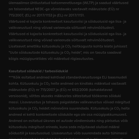
ülemaailmse ühtlustatud katsemenetlusega (WLTP) ja saadud väärtused
on teisendatud NEDC-ga võrreldavaks vastavalt määrustele (EÜ) nr
715/2007, (EL) nr 2017/1153 ja (EL) nr 2017/1151.
Väärtused ei kajasta konkreetset kasutusviisi ja sõiduolusid ega lisa- ja
valikvarustust ning võivad varieeruda sõltuvalt rehvimõõtudest.
Väärtused ei kajasta konkreetset kasutusviisi ja sõiduolusid ega lisa- ja
valikvarustust ning võivad varieeruda sõltuvalt rehvimõõtudest.
Lisateavet ametliku kütusekulu ja CO
heitkoguste kohta leiate juhisest
2
"Uute sõiduautode kütusekulu ja CO
heide", mis on tasuta saadaval
2
kõigis müügipunktides või määratud riigiasutustes.
Kasutatud sõidukid / tarbesõidukid
***Kõik esitatud andmed kehtivad standardvarustusega ELi baasmudeli
kohta. Kütusekulu ja CO
heite andmed on kindlaks määratud vastavalt
2
määrustele (EÜ) nr 715/2007 ja (EÜ) nr 692/2008 (kohaldatavad
versioonid), võttes aluseks määrustes sätestatud töökorras sõiduki
massi. Lisavarustus ja tehases paigaldatav valikvarustus võivad märgitud
kütusekulu ja CO
heidet mõnevõrra suurendada. Kütusekulu ja CO
heite
2
2
andmed ei kehti konkreetsele sõidukile ega ole osa müügipakkumusest.
Andmed on esitatud üksnes eri autode võrdlemiseks ning päriselus võib
kütusekulu märgitust erineda, kuna seda mõjutavad olulisel määral
sõidustiil ja kasutusolud. Lisavarustus võib suurendada auto tühimassi