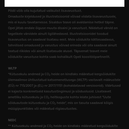
Pildil võib olla kujutatud valikulist lisavarustust.
Omaduste kirjeldused ja illustratsioonid võivad viidata lisavarustusele,
mis ei kuulu tavatarnesse. Sisalduv teave oli avaldamise hetkel täpne.
Opel jätab endale õiguse muuta disaini ja varustust. Näidatud värvid on
tegelikele värvidele ainult ligilähedased. Illustratsioonidel toodud
lisavarustus on saadaval lisatasu eest. Meie sõidukite kättesaadavus,
tehnilised omadused ja varustus võivad erineda või olla saadaval ainult
teatud riikides või ainult lisatasude alusel. Täpsemat teavet meie
sõidukite varustuse kohta saab kohalikult Opeli koostööpartnerilt.
WLTP
*Kütusekulu andmed ja CO
heide on kindlaks määratud kergsõidukite
2
ülemaailmse ühtlustatud katsemenetlusega (WLTP) vastavalt määrustele
(EÜ) nr 715/2007 ja (EL) nr 2017/1151 (kohaldatavad versioonid). Väärtused
ei kajasta konkreetseid kasutustingimusi ja sõiduolusid. Lisateavet
ametliku kütusekulu ja CO
heitkoguste kohta leiate juhisest "Uute
2
sõiduautode kütusekulu ja CO
heide", mis on tasuta saadaval kõigis
2
müügipunktides või määratud riigiasutustes.
NEDC
** Kütusekulu andmed ja CO
heide on kindlaks määratud kergsõidukite
2