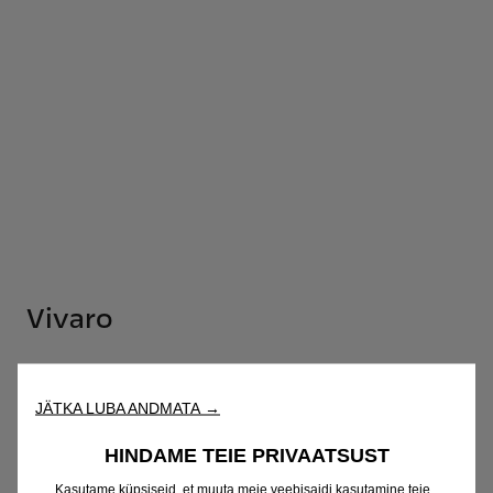
Vivaro
Hinnakiri
JÄTKA LUBA ANDMATA →
Konfiguraator
HINDAME TEIE PRIVAATSUST
Kasutame küpsiseid, et muuta meie veebisaidi kasutamine teie