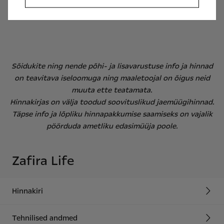
Sõidukite ning nende põhi- ja lisavarustuse info ja hinnad
on teavitava iseloomuga ning maaletoojal on õigus neid
muuta ette teatamata.
Hinnakirjas on välja toodud soovituslikud jaemüügihinnad.
Täpse info ja lõpliku hinnapakkumise saamiseks on vajalik
pöörduda ametliku edasimüüja poole.
Zafira Life
Hinnakiri
Tehnilised andmed