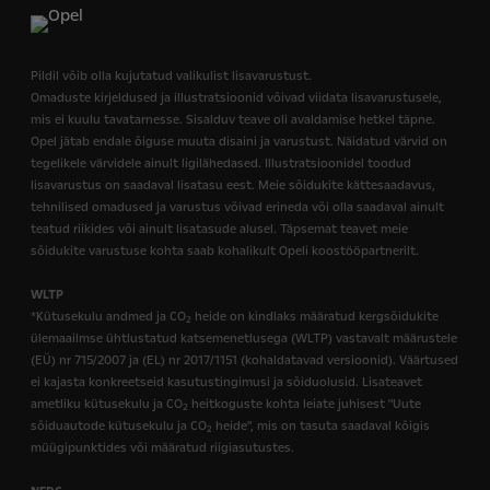
Pildil võib olla kujutatud valikulist lisavarustust.
Omaduste kirjeldused ja illustratsioonid võivad viidata lisavarustusele,
mis ei kuulu tavatarnesse. Sisalduv teave oli avaldamise hetkel täpne.
Opel jätab endale õiguse muuta disaini ja varustust. Näidatud värvid on
tegelikele värvidele ainult ligilähedased. Illustratsioonidel toodud
lisavarustus on saadaval lisatasu eest. Meie sõidukite kättesaadavus,
tehnilised omadused ja varustus võivad erineda või olla saadaval ainult
teatud riikides või ainult lisatasude alusel. Täpsemat teavet meie
sõidukite varustuse kohta saab kohalikult Opeli koostööpartnerilt.
WLTP
*Kütusekulu andmed ja CO
heide on kindlaks määratud kergsõidukite
2
ülemaailmse ühtlustatud katsemenetlusega (WLTP) vastavalt määrustele
(EÜ) nr 715/2007 ja (EL) nr 2017/1151 (kohaldatavad versioonid). Väärtused
ei kajasta konkreetseid kasutustingimusi ja sõiduolusid. Lisateavet
ametliku kütusekulu ja CO
heitkoguste kohta leiate juhisest "Uute
2
sõiduautode kütusekulu ja CO
heide", mis on tasuta saadaval kõigis
2
müügipunktides või määratud riigiasutustes.