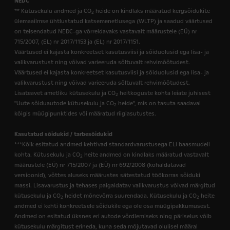
NEDC
** Kütusekulu andmed ja CO
heide on kindlaks määratud kergsõidukite
2
ülemaailmse ühtlustatud katsemenetlusega (WLTP) ja saadud väärtused
on teisendatud NEDC-ga võrreldavaks vastavalt määrustele (EÜ) nr
715/2007, (EL) nr 2017/1153 ja (EL) nr 2017/1151.
Väärtused ei kajasta konkreetset kasutusviisi ja sõiduolusid ega lisa- ja
valikvarustust ning võivad varieeruda sõltuvalt rehvimõõtudest.
Väärtused ei kajasta konkreetset kasutusviisi ja sõiduolusid ega lisa- ja
valikvarustust ning võivad varieeruda sõltuvalt rehvimõõtudest.
Lisateavet ametliku kütusekulu ja CO
heitkoguste kohta leiate juhisest
2
"Uute sõiduautode kütusekulu ja CO
heide", mis on tasuta saadaval
2
kõigis müügipunktides või määratud riigiasutustes.
Kasutatud sõidukid / tarbesõidukid
***Kõik esitatud andmed kehtivad standardvarustusega ELi baasmudeli
kohta. Kütusekulu ja CO
heite andmed on kindlaks määratud vastavalt
2
määrustele (EÜ) nr 715/2007 ja (EÜ) nr 692/2008 (kohaldatavad
versioonid), võttes aluseks määrustes sätestatud töökorras sõiduki
massi. Lisavarustus ja tehases paigaldatav valikvarustus võivad märgitud
kütusekulu ja CO
heidet mõnevõrra suurendada. Kütusekulu ja CO
heite
2
2
andmed ei kehti konkreetsele sõidukile ega ole osa müügipakkumusest.
Andmed on esitatud üksnes eri autode võrdlemiseks ning päriselus võib
kütusekulu märgitust erineda, kuna seda mõjutavad olulisel määral