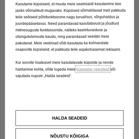
Kasutame küpsiseid, et muuta meie veebisaidi kasutamine teie
jaoks võimalikult mugavaks. Küpsised võimaldavad meil pakkuda
teile selliseid põhifunktsioone nagu turvalisus, võrguhaldus ja
juurdepääsetavus. Need parandavad kasutatavust ja jõudlust
mitmesuguste funktsioonide, näiteks keeletuvastuse ja
otsingutulemuste kaudu, ning parandavad seeläbi meie
pakutavat. Meie veebisait võib kasutada ka kolmandate
osapoolte küpsiseid, et pakkuda teile asjakohasemat reklaami.
Kui soovite lisateavet meie kasutatavate küpsiste ja nende
küpsiste reegleid
haldamise kohta, võite lugeda meie
või
vajutada nupule „Halda seadeid“.
HALDA SEADEID
NÕUSTU KÕIGIGA