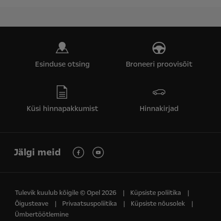
Esinduse otsing
Broneeri proovisõit
Küsi hinnapakkumist
Hinnakirjad
Jälgi meid
Tulevik kuulub kõigile © Opel 2026
Küpsiste poliitika
Õigusteave
Privaatsuspoliitika
Küpsiste nõusolek
Ümbertöötlemine