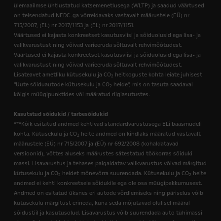
ülemaailmse ühtlustatud katsemenetlusega (WLTP) ja saadud väärtused
on teisendatud NEDC-ga võrreldavaks vastavalt määrustele (EÜ) nr
715/2007, (EL) nr 2017/1153 ja (EL) nr 2017/1151.
Väärtused ei kajasta konkreetset kasutusviisi ja sõiduolusid ega lisa- ja
valikvarustust ning võivad varieeruda sõltuvalt rehvimõõtudest.
Väärtused ei kajasta konkreetset kasutusviisi ja sõiduolusid ega lisa- ja
valikvarustust ning võivad varieeruda sõltuvalt rehvimõõtudest.
Lisateavet ametliku kütusekulu ja CO
heitkoguste kohta leiate juhisest
2
"Uute sõiduautode kütusekulu ja CO
heide", mis on tasuta saadaval
2
kõigis müügipunktides või määratud riigiasutustes.
Kasutatud sõidukid / tarbesõidukid
***Kõik esitatud andmed kehtivad standardvarustusega ELi baasmudeli
kohta. Kütusekulu ja CO
heite andmed on kindlaks määratud vastavalt
2
määrustele (EÜ) nr 715/2007 ja (EÜ) nr 692/2008 (kohaldatavad
versioonid), võttes aluseks määrustes sätestatud töökorras sõiduki
massi. Lisavarustus ja tehases paigaldatav valikvarustus võivad märgitud
kütusekulu ja CO
heidet mõnevõrra suurendada. Kütusekulu ja CO
heite
2
2
andmed ei kehti konkreetsele sõidukile ega ole osa müügipakkumusest.
Andmed on esitatud üksnes eri autode võrdlemiseks ning päriselus võib
kütusekulu märgitust erineda, kuna seda mõjutavad olulisel määral
sõidustiil ja kasutusolud. Lisavarustus võib suurendada auto tühimassi