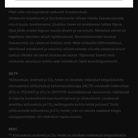
Pildil võib olla kujutatud valikulist lisavarustust.
Omaduste kirjeldused ja illustratsioonid võivad viidata lisavarustusele,
mis ei kuulu tavatarnesse. Sisalduv teave oli avaldamise hetkel täpne.
Opel jätab endale õiguse muuta disaini ja varustust. Näidatud värvid on
tegelikele värvidele ainult ligilähedased. Illustratsioonidel toodud
lisavarustus on saadaval lisatasu eest. Meie sõidukite kättesaadavus,
tehnilised omadused ja varustus võivad erineda või olla saadaval ainult
teatud riikides või ainult lisatasude alusel. Täpsemat teavet meie
sõidukite varustuse kohta saab kohalikult Opeli koostööpartnerilt.
WLTP
*Kütusekulu andmed ja CO
heide on kindlaks määratud kergsõidukite
2
ülemaailmse ühtlustatud katsemenetlusega (WLTP) vastavalt määrustele
(EÜ) nr 715/2007 ja (EL) nr 2017/1151 (kohaldatavad versioonid). Väärtused
ei kajasta konkreetseid kasutustingimusi ja sõiduolusid. Lisateavet
ametliku kütusekulu ja CO
heitkoguste kohta leiate juhisest "Uute
2
sõiduautode kütusekulu ja CO
heide", mis on tasuta saadaval kõigis
2
müügipunktides või määratud riigiasutustes.
NEDC
** Kütusekulu andmed ja CO
heide on kindlaks määratud kergsõidukite
2