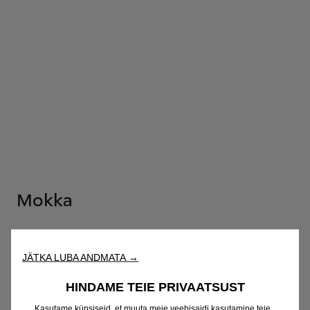
Mokka
Konfiguraator
JÄTKA LUBA ANDMATA →
Hinnakiri
HINDAME TEIE PRIVAATSUST
Kasutame küpsiseid, et muuta meie veebisaidi kasutamine teie