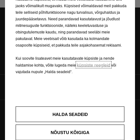
jaoks võimalikult mugavaks. Küpsised võimaldavad meil pakkuda
teile selliseid põhifunktsioone nagu turvalisus, võrguhaldus ja
juurdepääsetavus. Need parandavad kasutatavust ja jõudlust
mitmesuguste funktsioonide, näiteks keeletuvastuse ja
Esinduse otsing
Broneeri proovisõit
otsingutulemuste kaudu, ning parandavad seeläbi meie
pakutavat. Meie veebisait võib kasutada ka kolmandate
osapoolte küpsiseid, et pakkuda teile asjakohasemat reklaami.
Kui soovite lisateavet meie kasutatavate küpsiste ja nende
Küsi hinnapakkumist
Hinnakirjad
küpsiste reegleid
haldamise kohta, võite lugeda meie
või
vajutada nupule „Halda seadeid“.
Jälgi meid
Tulevik kuulub kõigile © Opel 2026
Küpsiste poliitika
HALDA SEADEID
Õigusteave
Privaatsuspoliitika
Küpsiste nõusolek
Ümbertöötlemine
NÕUSTU KÕIGIGA