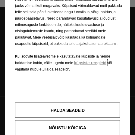
jaoks võimalikult mugavaks. Küpsised võimaldavad meil pakkuda
teile selliseid põhifunktsioone nagu turvalisus, võrguhaldus ja
juurdepääsetavus. Need parandavad kasutatavust ja jõudlust
mitmesuguste funktsioonide, näiteks keeletuvastuse ja
Esinduse otsing
Broneeri proovisõit
otsingutulemuste kaudu, ning parandavad seeläbi meie
pakutavat. Meie veebisait võib kasutada ka kolmandate
osapoolte küpsiseid, et pakkuda teile asjakohasemat reklaami.
Kui soovite lisateavet meie kasutatavate küpsiste ja nende
Küsi hinnapakkumist
Hinnakirjad
küpsiste reegleid
haldamise kohta, võite lugeda meie
või
vajutada nupule „Halda seadeid“.
Jälgi meid
Tulevik kuulub kõigile © Opel 2026
Küpsiste poliitika
HALDA SEADEID
Õigusteave
Privaatsuspoliitika
Küpsiste nõusolek
Ümbertöötlemine
NÕUSTU KÕIGIGA