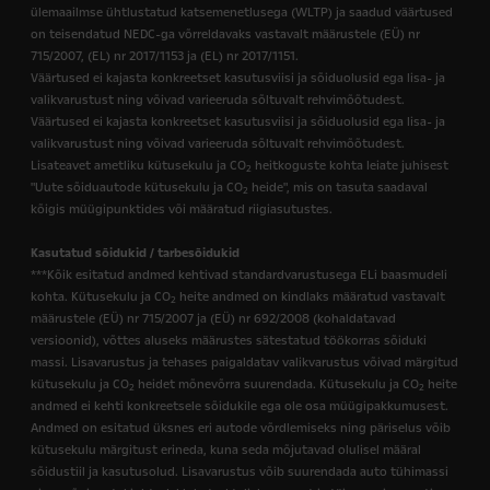
ülemaailmse ühtlustatud katsemenetlusega (WLTP) ja saadud väärtused
on teisendatud NEDC-ga võrreldavaks vastavalt määrustele (EÜ) nr
715/2007, (EL) nr 2017/1153 ja (EL) nr 2017/1151.
Väärtused ei kajasta konkreetset kasutusviisi ja sõiduolusid ega lisa- ja
valikvarustust ning võivad varieeruda sõltuvalt rehvimõõtudest.
Väärtused ei kajasta konkreetset kasutusviisi ja sõiduolusid ega lisa- ja
valikvarustust ning võivad varieeruda sõltuvalt rehvimõõtudest.
Lisateavet ametliku kütusekulu ja CO
heitkoguste kohta leiate juhisest
2
"Uute sõiduautode kütusekulu ja CO
heide", mis on tasuta saadaval
2
kõigis müügipunktides või määratud riigiasutustes.
Kasutatud sõidukid / tarbesõidukid
***Kõik esitatud andmed kehtivad standardvarustusega ELi baasmudeli
kohta. Kütusekulu ja CO
heite andmed on kindlaks määratud vastavalt
2
määrustele (EÜ) nr 715/2007 ja (EÜ) nr 692/2008 (kohaldatavad
versioonid), võttes aluseks määrustes sätestatud töökorras sõiduki
massi. Lisavarustus ja tehases paigaldatav valikvarustus võivad märgitud
kütusekulu ja CO
heidet mõnevõrra suurendada. Kütusekulu ja CO
heite
2
2
andmed ei kehti konkreetsele sõidukile ega ole osa müügipakkumusest.
Andmed on esitatud üksnes eri autode võrdlemiseks ning päriselus võib
kütusekulu märgitust erineda, kuna seda mõjutavad olulisel määral
sõidustiil ja kasutusolud. Lisavarustus võib suurendada auto tühimassi