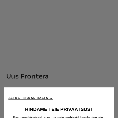
Uus Frontera
Konfiguraator
JÄTKA LUBA ANDMATA →
Hinnakiri
HINDAME TEIE PRIVAATSUST
Kasutame küpsiseid, et muuta meie veebisaidi kasutamine teie