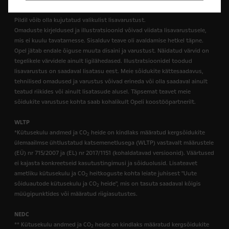
Pildil võib olla kujutatud valikulist lisavarustust.
Omaduste kirjeldused ja illustratsioonid võivad viidata lisavarustusele,
mis ei kuulu tavatarnesse. Sisalduv teave oli avaldamise hetkel täpne.
Opel jätab endale õiguse muuta disaini ja varustust. Näidatud värvid on
tegelikele värvidele ainult ligilähedased. Illustratsioonidel toodud
lisavarustus on saadaval lisatasu eest. Meie sõidukite kättesaadavus,
tehnilised omadused ja varustus võivad erineda või olla saadaval ainult
teatud riikides või ainult lisatasude alusel. Täpsemat teavet meie
sõidukite varustuse kohta saab kohalikult Opeli koostööpartnerilt.
WLTP
*Kütusekulu andmed ja CO
heide on kindlaks määratud kergsõidukite
2
ülemaailmse ühtlustatud katsemenetlusega (WLTP) vastavalt määrustele
(EÜ) nr 715/2007 ja (EL) nr 2017/1151 (kohaldatavad versioonid). Väärtused
ei kajasta konkreetseid kasutustingimusi ja sõiduolusid. Lisateavet
ametliku kütusekulu ja CO
heitkoguste kohta leiate juhisest "Uute
2
sõiduautode kütusekulu ja CO
heide", mis on tasuta saadaval kõigis
2
müügipunktides või määratud riigiasutustes.
NEDC
** Kütusekulu andmed ja CO
heide on kindlaks määratud kergsõidukite
2