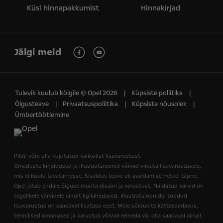
Küsi hinnapakkumist
Hinnakirjad
Jälgi meid
Tulevik kuulub kõigile © Opel 2026
Küpsiste poliitika
Õigusteave
Privaatsuspoliitika
Küpsiste nõusolek
Ümbertöötlemine
Pildil võib olla kujutatud valikulist lisavarustust.
Omaduste kirjeldused ja illustratsioonid võivad viidata lisavarustusele,
mis ei kuulu tavatarnesse. Sisalduv teave oli avaldamise hetkel täpne.
Opel jätab endale õiguse muuta disaini ja varustust. Näidatud värvid on
tegelikele värvidele ainult ligilähedased. Illustratsioonidel toodud
lisavarustus on saadaval lisatasu eest. Meie sõidukite kättesaadavus,
tehnilised omadused ja varustus võivad erineda või olla saadaval ainult