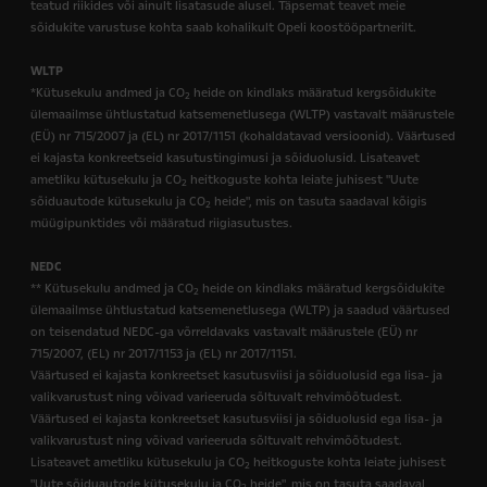
teatud riikides või ainult lisatasude alusel. Täpsemat teavet meie
sõidukite varustuse kohta saab kohalikult Opeli koostööpartnerilt.
WLTP
*Kütusekulu andmed ja CO
heide on kindlaks määratud kergsõidukite
2
ülemaailmse ühtlustatud katsemenetlusega (WLTP) vastavalt määrustele
(EÜ) nr 715/2007 ja (EL) nr 2017/1151 (kohaldatavad versioonid). Väärtused
ei kajasta konkreetseid kasutustingimusi ja sõiduolusid. Lisateavet
ametliku kütusekulu ja CO
heitkoguste kohta leiate juhisest "Uute
2
sõiduautode kütusekulu ja CO
heide", mis on tasuta saadaval kõigis
2
müügipunktides või määratud riigiasutustes.
NEDC
** Kütusekulu andmed ja CO
heide on kindlaks määratud kergsõidukite
2
ülemaailmse ühtlustatud katsemenetlusega (WLTP) ja saadud väärtused
on teisendatud NEDC-ga võrreldavaks vastavalt määrustele (EÜ) nr
715/2007, (EL) nr 2017/1153 ja (EL) nr 2017/1151.
Väärtused ei kajasta konkreetset kasutusviisi ja sõiduolusid ega lisa- ja
valikvarustust ning võivad varieeruda sõltuvalt rehvimõõtudest.
Väärtused ei kajasta konkreetset kasutusviisi ja sõiduolusid ega lisa- ja
valikvarustust ning võivad varieeruda sõltuvalt rehvimõõtudest.
Lisateavet ametliku kütusekulu ja CO
heitkoguste kohta leiate juhisest
2
"Uute sõiduautode kütusekulu ja CO
heide", mis on tasuta saadaval