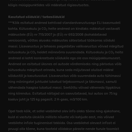
2
kõigis müügipunktides või määratud riigiasutustes.
Kasutatud sõidukid / tarbesõidukid
***Kõik esitatud andmed kehtivad standardvarustusega ELi baasmudeli
kohta. Kütusekulu ja CO
heite andmed on kindlaks määratud vastavalt
2
määrustele (EÜ) nr 715/2007 ja (EÜ) nr 692/2008 (kohaldatavad
versioonid), võttes aluseks määrustes sätestatud töökorras sõiduki
massi. Lisavarustus ja tehases paigaldatav valikvarustus võivad märgitud
kütusekulu ja CO
heidet mõnevõrra suurendada. Kütusekulu ja CO
heite
2
2
andmed ei kehti konkreetsele sõidukile ega ole osa müügipakkumusest.
Andmed on esitatud üksnes eri autode võrdlemiseks ning päriselus võib
kütusekulu märgitust erineda, kuna seda mõjutavad olulisel määral
sõidustiil ja kasutusolud. Lisavarustus võib suurendada auto tühimassi
ning mõningatel juhtudel lubatud teljekoormust ja täismassi, samuti
vähendada haagise lubatud massi. Seetõttu võivad väheneda tippkiirus
ning kiirendus. Esitatud näitajad on saavutatavad, kui autos on 75 kg
kaaluv juht ja 125 kg pagasit. 2 H-gaas, m3/100 km.
Opel teeb kõik, et sellel veebilehel olev info oleks tõene ning ajakohane,
kuid ei vastuta ükskõik milliste nõuete või kahjude eest, mis võivad
veebilehe infole tuginemisel tekkida. Osa veebilehel olevast infost ei
pruugi olla tõene, kuna tooteid võidakse päraste nende turule toomist