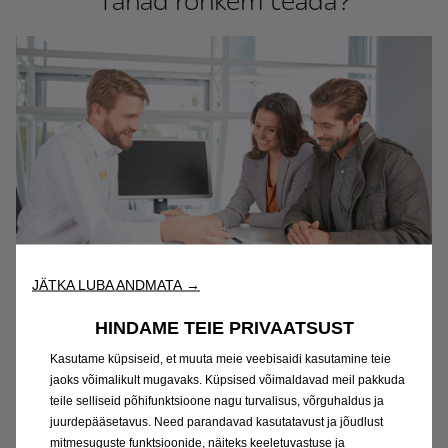
Tahad rohkem teada?
JÄTKA LUBA ANDMATA →
Aitame otsuseni jõuda
HINDAME TEIE PRIVAATSUST
Opel Corsa pakub suurtele autodele omase
Kasutame küpsiseid, et muuta meie veebisaidi kasutamine teie
tehnoloogia abil kohest sõidurõõmu. Oleme siin,
jaoks võimalikult mugavaks. Küpsised võimaldavad meil pakkuda
et aidata sul otsus lihtsaks teha ning meie
teile selliseid põhifunktsioone nagu turvalisus, võrguhaldus ja
juurdepääsetavus. Need parandavad kasutatavust ja jõudlust
Opeli eksperdid nõustavad sind kõigis -
mitmesuguste funktsioonide, näiteks keeletuvastuse ja