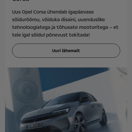
Uus Opel Corsa ühendab igapäevase
sõidurõõmu, võiduka disaini, uuenduslike
tehnoloogiatega ja tõhusate mootoritega – et
teie igal sõidul põnevust tekitada!
Uuri lähemalt