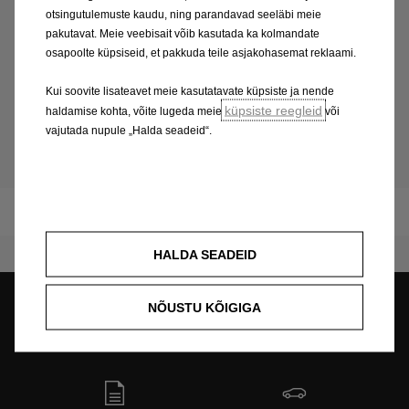
finantseerimise, liisingu või hooldusega seotud
otsingutulemuste kaudu, ning parandavad seeläbi meie
küsimustes.
pakutavat. Meie veebisait võib kasutada ka kolmandate
osapoolte küpsiseid, et pakkuda teile asjakohasemat reklaami.
Esinduse otsing
Kui soovite lisateavet meie kasutatavate küpsiste ja nende
küpsiste reegleid
haldamise kohta, võite lugeda meie
või
vajutada nupule „Halda seadeid“.
Corsa
HALDA SEADEID
NÕUSTU KÕIGIGA
Esinduse otsing
Broneeri proovisõit