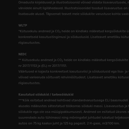
Omaduste kirjeldused ja illustratsioonid võivad viidata lisavarustusele, 
värvidele ainult ligilähedased. Illustratsioonidel toodud lisavarustus on
lisatasude alusel. Täpsemat teavet meie sõidukite varustuse kohta saab 
WLTP
*Kütusekulu andmed ja CO
heide on kindlaks määratud kergsõidukite ül
2
konkreetseid kasutustingimusi ja sõiduolusid. Lisateavet ametliku kütu
riigiasutustes.
NEDC
** Kütusekulu andmed ja CO
heide on kindlaks määratud kergsõidukite 
2
nr 2017/1153 ja (EL) nr 2017/1151.
Väärtused ei kajasta konkreetset kasutusviisi ja sõiduolusid ega lisa- ja
võivad varieeruda sõltuvalt rehvimõõtudest. Lisateavet ametliku kütuse
riigiasutustes.
Kasutatud sõidukid / tarbesõidukid
***Kõik esitatud andmed kehtivad standardvarustusega ELi baasmudeli 
aluseks määrustes sätestatud töökorras sõiduki massi. Lisavarustus ja 
sõidukile ega ole osa müügipakkumusest. Andmed on esitatud üksnes eri 
suurendada auto tühimassi ning mõningatel juhtudel lubatud teljekoorm
autos on 75 kg kaaluv juht ja 125 kg pagasit. 2 H-gaas, m3/100 km.