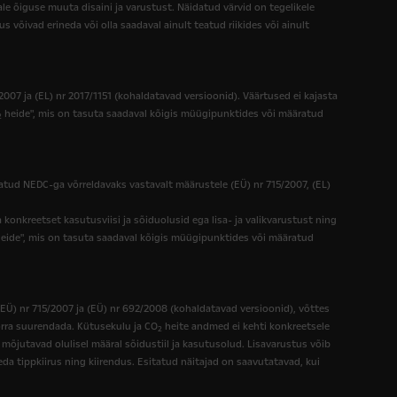
ale õiguse muuta disaini ja varustust. Näidatud värvid on tegelikele
 võivad erineda või olla saadaval ainult teatud riikides või ainult
7 ja (EL) nr 2017/1151 (kohaldatavad versioonid). Väärtused ei kajasta
heide", mis on tasuta saadaval kõigis müügipunktides või määratud
2
ud NEDC-ga võrreldavaks vastavalt määrustele (EÜ) nr 715/2007, (EL)
 konkreetset kasutusviisi ja sõiduolusid ega lisa- ja valikvarustust ning
eide", mis on tasuta saadaval kõigis müügipunktides või määratud
Ü) nr 715/2007 ja (EÜ) nr 692/2008 (kohaldatavad versioonid), võttes
ra suurendada. Kütusekulu ja CO
heite andmed ei kehti konkreetsele
2
õjutavad olulisel määral sõidustiil ja kasutusolud. Lisavarustus võib
 tippkiirus ning kiirendus. Esitatud näitajad on saavutatavad, kui