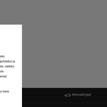
aks.
rguhaldus ja
de, näiteks
eie
semat
da meie
pakkumist
Hinnakirjad