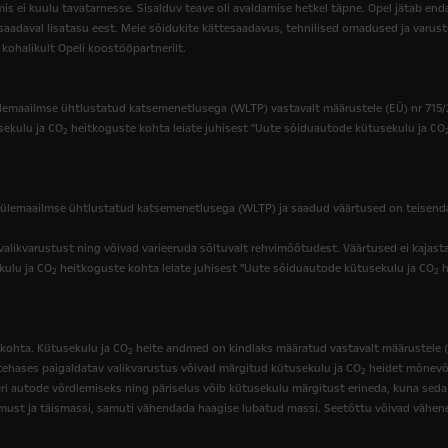
mis ei kuulu tavatarnesse. Sisalduv teave oli avaldamise hetkel täpne. Opel jätab end
 saadaval lisatasu eest. Meie sõidukite kättesaadavus, tehnilised omadused ja varustus
kohalikult Opeli koostööpartnerilt.
emaailmse ühtlustatud katsemenetlusega (WLTP) vastavalt määrustele (EÜ) nr 715/200
sekulu ja CO
heitkoguste kohta leiate juhisest "Uute sõiduautode kütusekulu ja CO
2
ülemaailmse ühtlustatud katsemenetlusega (WLTP) ja saadud väärtused on teisendat
 valikvarustust ning võivad varieeruda sõltuvalt rehvimõõtudest. Väärtused ei kajasta
kulu ja CO
heitkoguste kohta leiate juhisest "Uute sõiduautode kütusekulu ja CO
h
2
2
kohta. Kütusekulu ja CO
heite andmed on kindlaks määratud vastavalt määrustele (E
2
tehases paigaldatav valikvarustus võivad märgitud kütusekulu ja CO
heidet mõnevõr
2
autode võrdlemiseks ning päriselus võib kütusekulu märgitust erineda, kuna seda m
ust ja täismassi, samuti vähendada haagise lubatud massi. Seetõttu võivad väheneda