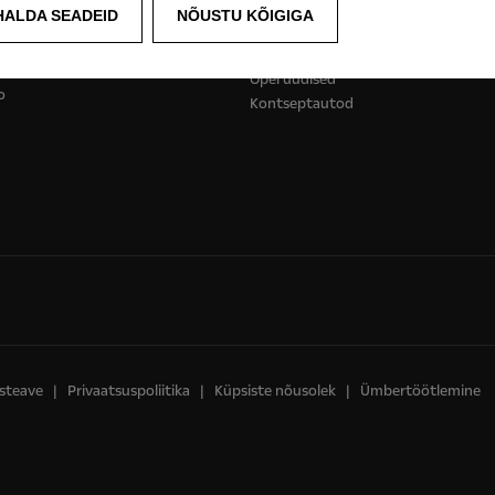
HALDA SEADEID
NÕUSTU KÕIGIGA
õidukid
Avasta Opel
Opel uudised
o
Kontseptautod
steave
Privaatsuspoliitika
Küpsiste nõusolek
Ümbertöötlemine