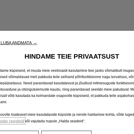
 LUBA ANDMATA →
HINDAME TEIE PRIVAATSUST
tame küpsiseid, et muuta meie veebisaidi kasutamine teie jaoks võimalikult mugav
ised võimaldavad meil pakkuda teile selliseid põhifunktsioone nagu turvalisus, võ
depääsetavus. Need parandavad kasutatavust ja jõudlust mitmesuguste funktsiooni
etuvastuse ja otsingutulemuste kaudu, ning parandavad seeläbi meie pakutavat. M
isait võib kasutada ka kolmandate osapoolte küpsiseid, et pakkuda teile asjakoha
aami.
soovite lisateavet meie kasutatavate küpsiste ja nende haldamise kohta, võite luge
Broneeri proovisõit
Küsi hinna
iste reegleid
või vajutada nupule „Halda seadeid“.