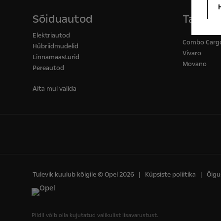
Sõiduautod
Tarbes
Elektriautod
Combo Carg
Hübriidmudelid
Vivaro
Linnamaasturid
Movano
Pereautod
Aita mul valida
Tulevik kuulub kõigile © Opel 2026
Küpsiste poliitika
Õigu
Pildil võib olla kujutatud valikulist lisavarustust.