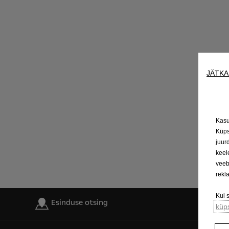
JÄTKA
Kasu
Küps
juur
keel
veeb
rekl
Kui 
Esinduse otsing
küps