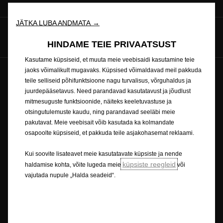
JÄTKA LUBA ANDMATA →
Jälgi meid
HINDAME TEIE PRIVAATSUST
Kasutame küpsiseid, et muuta meie veebisaidi kasutamine teie
jaoks võimalikult mugavaks. Küpsised võimaldavad meil pakkuda
Tulevik kuulub kõigile © Opel 2026
Küpsiste poliitika
teile selliseid põhifunktsioone nagu turvalisus, võrguhaldus ja
Õigusteave
Privaatsuspoliitika
Küpsiste nõusolek
juurdepääsetavus. Need parandavad kasutatavust ja jõudlust
Ümbertöötlemine
mitmesuguste funktsioonide, näiteks keeletuvastuse ja
otsingutulemuste kaudu, ning parandavad seeläbi meie
pakutavat. Meie veebisait võib kasutada ka kolmandate
osapoolte küpsiseid, et pakkuda teile asjakohasemat reklaami.
Pildil võib olla kujutatud valikulist lisavarustust.
Omaduste kirjeldused ja illustratsioonid võivad viidata lisavarustusele,
Kui soovite lisateavet meie kasutatavate küpsiste ja nende
mis ei kuulu tavatarnesse. Sisalduv teave oli avaldamise hetkel täpne.
küpsiste reegleid
haldamise kohta, võite lugeda meie
või
Opel jätab endale õiguse muuta disaini ja varustust. Näidatud värvid on
vajutada nupule „Halda seadeid“.
tegelikele värvidele ainult ligilähedased. Illustratsioonidel toodud
lisavarustus on saadaval lisatasu eest. Meie sõidukite kättesaadavus,
tehnilised omadused ja varustus võivad erineda või olla saadaval ainult
teatud riikides või ainult lisatasude alusel. Täpsemat teavet meie
sõidukite varustuse kohta saab kohalikult Opeli koostööpartnerilt.