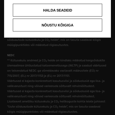
WLTP
HALDA SEADEID
*Kütusekulu andmed ja CO
heide on kindlaks määratud kergsõidukite
2
ülemaailmse ühtlustatud katsemenetlusega (WLTP) vastavalt määrustele
(EÜ) nr 715/2007 ja (EL) nr 2017/1151 (kohaldatavad versioonid). Väärtused
NÕUSTU KÕIGIGA
ei kajasta konkreetseid kasutustingimusi ja sõiduolusid. Lisateavet
ametliku kütusekulu ja CO
heitkoguste kohta leiate juhisest "Uute
2
sõiduautode kütusekulu ja CO
heide", mis on tasuta saadaval kõigis
2
müügipunktides või määratud riigiasutustes.
NEDC
** Kütusekulu andmed ja CO
heide on kindlaks määratud kergsõidukite
2
ülemaailmse ühtlustatud katsemenetlusega (WLTP) ja saadud väärtused
on teisendatud NEDC-ga võrreldavaks vastavalt määrustele (EÜ) nr
715/2007, (EL) nr 2017/1153 ja (EL) nr 2017/1151.
Väärtused ei kajasta konkreetset kasutusviisi ja sõiduolusid ega lisa- ja
valikvarustust ning võivad varieeruda sõltuvalt rehvimõõtudest.
Väärtused ei kajasta konkreetset kasutusviisi ja sõiduolusid ega lisa- ja
valikvarustust ning võivad varieeruda sõltuvalt rehvimõõtudest.
Lisateavet ametliku kütusekulu ja CO
heitkoguste kohta leiate juhisest
2
"Uute sõiduautode kütusekulu ja CO
heide", mis on tasuta saadaval
2
kõigis müügipunktides või määratud riigiasutustes.