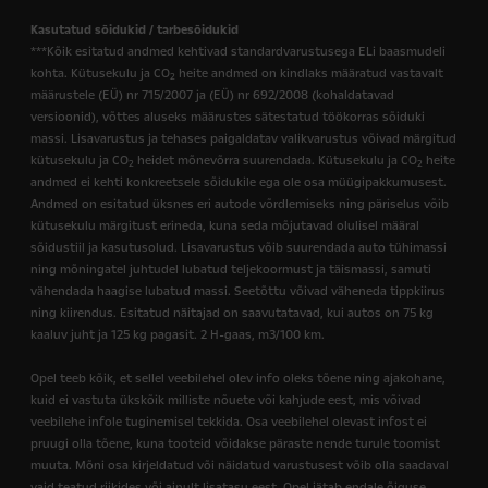
Kasutatud sõidukid / tarbesõidukid
***Kõik esitatud andmed kehtivad standardvarustusega ELi baasmudeli
kohta. Kütusekulu ja CO
heite andmed on kindlaks määratud vastavalt
2
määrustele (EÜ) nr 715/2007 ja (EÜ) nr 692/2008 (kohaldatavad
versioonid), võttes aluseks määrustes sätestatud töökorras sõiduki
massi. Lisavarustus ja tehases paigaldatav valikvarustus võivad märgitud
kütusekulu ja CO
heidet mõnevõrra suurendada. Kütusekulu ja CO
heite
2
2
andmed ei kehti konkreetsele sõidukile ega ole osa müügipakkumusest.
Andmed on esitatud üksnes eri autode võrdlemiseks ning päriselus võib
kütusekulu märgitust erineda, kuna seda mõjutavad olulisel määral
sõidustiil ja kasutusolud. Lisavarustus võib suurendada auto tühimassi
ning mõningatel juhtudel lubatud teljekoormust ja täismassi, samuti
vähendada haagise lubatud massi. Seetõttu võivad väheneda tippkiirus
ning kiirendus. Esitatud näitajad on saavutatavad, kui autos on 75 kg
kaaluv juht ja 125 kg pagasit. 2 H-gaas, m3/100 km.
Opel teeb kõik, et sellel veebilehel olev info oleks tõene ning ajakohane,
kuid ei vastuta ükskõik milliste nõuete või kahjude eest, mis võivad
veebilehe infole tuginemisel tekkida. Osa veebilehel olevast infost ei
pruugi olla tõene, kuna tooteid võidakse päraste nende turule toomist
muuta. Mõni osa kirjeldatud või näidatud varustusest võib olla saadaval
vaid teatud riikides või ainult lisatasu eest. Opel jätab endale õiguse