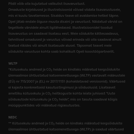
Pildil võib olla kujutatud valikulist lisavarustust.
Omaduste kirjeldused ja illustratsioonid võivad viidata lisavarustusele,
mis ei kuulu tavatarnesse. Sisalduv teave oli avaldamise hetkel täpne.
Opel jätab endale õiguse muuta disaini ja varustust. Näidatud värvid on
tegelikele värvidele ainult ligilähedased. Illustratsioonidel toodud
lisavarustus on saadaval lisatasu eest. Meie sõidukite kättesaadavus,
tehnilised omadused ja varustus võivad erineda või olla saadaval ainult
teatud riikides või ainult lisatasude alusel. Täpsemat teavet meie
sõidukite varustuse kohta saab kohalikult Opeli koostööpartnerilt.
WLTP
*Kütusekulu andmed ja CO
heide on kindlaks määratud kergsõidukite
2
ülemaailmse ühtlustatud katsemenetlusega (WLTP) vastavalt määrustele
(EÜ) nr 715/2007 ja (EL) nr 2017/1151 (kohaldatavad versioonid). Väärtused
ei kajasta konkreetseid kasutustingimusi ja sõiduolusid. Lisateavet
ametliku kütusekulu ja CO
heitkoguste kohta leiate juhisest "Uute
2
sõiduautode kütusekulu ja CO
heide", mis on tasuta saadaval kõigis
2
müügipunktides või määratud riigiasutustes.
NEDC
** Kütusekulu andmed ja CO
heide on kindlaks määratud kergsõidukite
2
ülemaailmse ühtlustatud katsemenetlusega (WLTP) ja saadud väärtused