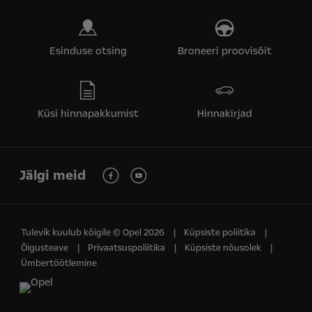
Esinduse otsing
Broneeri proovisõit
Küsi hinnapakkumist
Hinnakirjad
Jälgi meid
Tulevik kuulub kõigile © Opel 2026
Küpsiste poliitika
Õigusteave
Privaatsuspoliitika
Küpsiste nõusolek
Ümbertöötlemine