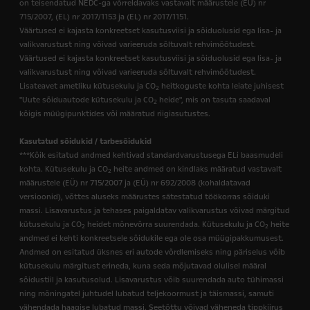
on teisendatud NEDC-ga võrreldavaks vastavalt määrustele (EÜ) nr
715/2007, (EL) nr 2017/1153 ja (EL) nr 2017/1151.
Väärtused ei kajasta konkreetset kasutusviisi ja sõiduolusid ega lisa- ja
valikvarustust ning võivad varieeruda sõltuvalt rehvimõõtudest.
Väärtused ei kajasta konkreetset kasutusviisi ja sõiduolusid ega lisa- ja
valikvarustust ning võivad varieeruda sõltuvalt rehvimõõtudest.
Lisateavet ametliku kütusekulu ja CO
heitkoguste kohta leiate juhisest
2
"Uute sõiduautode kütusekulu ja CO
heide", mis on tasuta saadaval
2
kõigis müügipunktides või määratud riigiasutustes.
Kasutatud sõidukid / tarbesõidukid
***Kõik esitatud andmed kehtivad standardvarustusega ELi baasmudeli
kohta. Kütusekulu ja CO
heite andmed on kindlaks määratud vastavalt
2
määrustele (EÜ) nr 715/2007 ja (EÜ) nr 692/2008 (kohaldatavad
versioonid), võttes aluseks määrustes sätestatud töökorras sõiduki
massi. Lisavarustus ja tehases paigaldatav valikvarustus võivad märgitud
kütusekulu ja CO
heidet mõnevõrra suurendada. Kütusekulu ja CO
heite
2
2
andmed ei kehti konkreetsele sõidukile ega ole osa müügipakkumusest.
Andmed on esitatud üksnes eri autode võrdlemiseks ning päriselus võib
kütusekulu märgitust erineda, kuna seda mõjutavad olulisel määral
sõidustiil ja kasutusolud. Lisavarustus võib suurendada auto tühimassi
ning mõningatel juhtudel lubatud teljekoormust ja täismassi, samuti
vähendada haagise lubatud massi. Seetõttu võivad väheneda tippkiirus