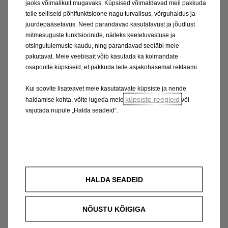
jaoks võimalikult mugavaks. Küpsised võimaldavad meil pakkuda
teile selliseid põhifunktsioone nagu turvalisus, võrguhaldus ja
juurdepääsetavus. Need parandavad kasutatavust ja jõudlust
mitmesuguste funktsioonide, näiteks keeletuvastuse ja
otsingutulemuste kaudu, ning parandavad seeläbi meie
pakutavat. Meie veebisait võib kasutada ka kolmandate
osapoolte küpsiseid, et pakkuda teile asjakohasemat reklaami.
Kui soovite lisateavet meie kasutatavate küpsiste ja nende
küpsiste reegleid
haldamise kohta, võite lugeda meie
või
vajutada nupule „Halda seadeid“.
HALDA SEADEID
NÕUSTU KÕIGIGA