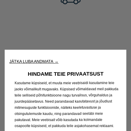
JÄTKA LUBA ANDMATA →
HINDAME TEIE PRIVAATSUST
Kasutame küpsiseid, et muuta meie veebisaidi kasutamine teie
jaoks võimalikult mugavaks. Küpsised võimaldavad meil pakkuda
teile selliseid põhifunktsioone nagu turvalisus, võrguhaldus ja
juurdepääsetavus. Need parandavad kasutatavust ja jõudlust
mitmesuguste funktsioonide, näiteks keeletuvastuse ja
otsingutulemuste kaudu, ning parandavad seeläbi meie
pakutavat. Meie veebisait võib kasutada ka kolmandate
osapoolte küpsiseid, et pakkuda teile asjakohasemat reklaami.