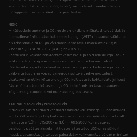
ametliku kütusekulu ja CO
heitkoguste kohta leiate juhisest "Uute
2
sõiduautode kütusekulu ja CO
heide", mis on tasuta saadaval kõigis
2
müügipunktides või määratud riigiasutustes.
NEDC
** Kütusekulu andmed ja CO
heide on kindlaks määratud kergsõidukite
2
ülemaailmse ühtlustatud katsemenetlusega (WLTP) ja saadud väärtused
on teisendatud NEDC-ga võrreldavaks vastavalt määrustele (EÜ) nr
715/2007, (EL) nr 2017/1153 ja (EL) nr 2017/1151.
Väärtused ei kajasta konkreetset kasutusviisi ja sõiduolusid ega lisa- ja
valikvarustust ning võivad varieeruda sõltuvalt rehvimõõtudest.
Väärtused ei kajasta konkreetset kasutusviisi ja sõiduolusid ega lisa- ja
valikvarustust ning võivad varieeruda sõltuvalt rehvimõõtudest.
Lisateavet ametliku kütusekulu ja CO
heitkoguste kohta leiate juhisest
2
"Uute sõiduautode kütusekulu ja CO
heide", mis on tasuta saadaval
2
kõigis müügipunktides või määratud riigiasutustes.
Kasutatud sõidukid / tarbesõidukid
***Kõik esitatud andmed kehtivad standardvarustusega ELi baasmudeli
kohta. Kütusekulu ja CO
heite andmed on kindlaks määratud vastavalt
2
määrustele (EÜ) nr 715/2007 ja (EÜ) nr 692/2008 (kohaldatavad
versioonid), võttes aluseks määrustes sätestatud töökorras sõiduki
massi. Lisavarustus ja tehases paigaldatav valikvarustus võivad märgitud