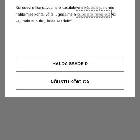
Kui soovite lisateavet meie kasutatavate küpsiste ja nende
küpsiste reegleid
haldamise kohta, võite lugeda meie
või
vajutada nupule „Halda seadeid“.
HALDA SEADEID
NÕUSTU KÕIGIGA