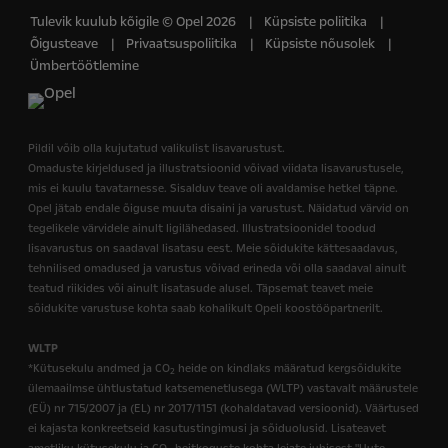
Tulevik kuulub kõigile © Opel 2026
Küpsiste poliitika
Õigusteave
Privaatsuspoliitika
Küpsiste nõusolek
Ümbertöötlemine
Pildil võib olla kujutatud valikulist lisavarustust.
Omaduste kirjeldused ja illustratsioonid võivad viidata lisavarustusele,
mis ei kuulu tavatarnesse. Sisalduv teave oli avaldamise hetkel täpne.
Opel jätab endale õiguse muuta disaini ja varustust. Näidatud värvid on
tegelikele värvidele ainult ligilähedased. Illustratsioonidel toodud
lisavarustus on saadaval lisatasu eest. Meie sõidukite kättesaadavus,
tehnilised omadused ja varustus võivad erineda või olla saadaval ainult
teatud riikides või ainult lisatasude alusel. Täpsemat teavet meie
sõidukite varustuse kohta saab kohalikult Opeli koostööpartnerilt.
WLTP
*Kütusekulu andmed ja CO
heide on kindlaks määratud kergsõidukite
2
ülemaailmse ühtlustatud katsemenetlusega (WLTP) vastavalt määrustele
(EÜ) nr 715/2007 ja (EL) nr 2017/1151 (kohaldatavad versioonid). Väärtused
ei kajasta konkreetseid kasutustingimusi ja sõiduolusid. Lisateavet