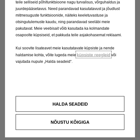
teile selliseid põhifunktsioone nagu turvalisus, võrguhaldus ja
juurdepääsetavus. Need parandavad kasutatavust ja jõudlust
mitmesuguste funktsioonide, näiteks keeletuvastuse ja
otsingutulemuste kaudu, ning parandavad seeläbi meie
pakutavat. Meie veebisait võib kasutada ka kolmandate
osapoolte küpsiseid, et pakkuda teile asjakohasemat reklaami.
Kui soovite lisateavet meie kasutatavate küpsiste ja nende
küpsiste reegleid
haldamise kohta, võite lugeda meie
või
vajutada nupule „Halda seadeid“.
HALDA SEADEID
NÕUSTU KÕIGIGA