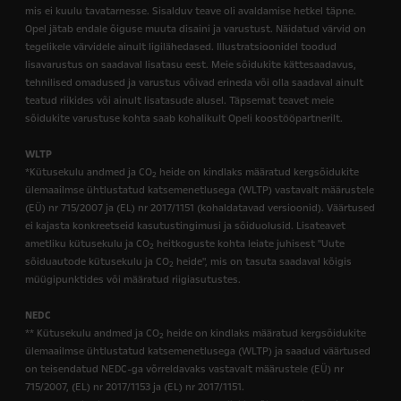
mis ei kuulu tavatarnesse. Sisalduv teave oli avaldamise hetkel täpne.
Opel jätab endale õiguse muuta disaini ja varustust. Näidatud värvid on
tegelikele värvidele ainult ligilähedased. Illustratsioonidel toodud
lisavarustus on saadaval lisatasu eest. Meie sõidukite kättesaadavus,
tehnilised omadused ja varustus võivad erineda või olla saadaval ainult
teatud riikides või ainult lisatasude alusel. Täpsemat teavet meie
sõidukite varustuse kohta saab kohalikult Opeli koostööpartnerilt.
WLTP
*Kütusekulu andmed ja CO
heide on kindlaks määratud kergsõidukite
2
ülemaailmse ühtlustatud katsemenetlusega (WLTP) vastavalt määrustele
(EÜ) nr 715/2007 ja (EL) nr 2017/1151 (kohaldatavad versioonid). Väärtused
ei kajasta konkreetseid kasutustingimusi ja sõiduolusid. Lisateavet
ametliku kütusekulu ja CO
heitkoguste kohta leiate juhisest "Uute
2
sõiduautode kütusekulu ja CO
heide", mis on tasuta saadaval kõigis
2
müügipunktides või määratud riigiasutustes.
NEDC
** Kütusekulu andmed ja CO
heide on kindlaks määratud kergsõidukite
2
ülemaailmse ühtlustatud katsemenetlusega (WLTP) ja saadud väärtused
on teisendatud NEDC-ga võrreldavaks vastavalt määrustele (EÜ) nr
715/2007, (EL) nr 2017/1153 ja (EL) nr 2017/1151.