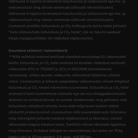
Väärtused ei kajasta konkreetset kasutusviisi ja sõiduolusid ega lisa- ja
valikvarustust ning võivad varieeruda sõltuvalt rehvimõõtudest.
Väärtused ei kajasta konkreetset kasutusviisi ja sõiduolusid ega lisa- ja
valikvarustust ning võivad varieeruda sõltuvalt rehvimõõtudest.
Lisateavet ametliku kütusekulu ja CO
heitkoguste kohta leiate juhisest
2
"Uute sõiduautode kütusekulu ja CO
heide", mis on tasuta saadaval
2
kõigis müügipunktides või määratud riigiasutustes.
Kasutatud sõidukid / tarbesõidukid
***Kõik esitatud andmed kehtivad standardvarustusega ELi baasmudeli
kohta. Kütusekulu ja CO
heite andmed on kindlaks määratud vastavalt
2
määrustele (EÜ) nr 715/2007 ja (EÜ) nr 692/2008 (kohaldatavad
versioonid), võttes aluseks määrustes sätestatud töökorras sõiduki
massi. Lisavarustus ja tehases paigaldatav valikvarustus võivad märgitud
kütusekulu ja CO
heidet mõnevõrra suurendada. Kütusekulu ja CO
heite
2
2
andmed ei kehti konkreetsele sõidukile ega ole osa müügipakkumusest.
Andmed on esitatud üksnes eri autode võrdlemiseks ning päriselus võib
kütusekulu märgitust erineda, kuna seda mõjutavad olulisel määral
sõidustiil ja kasutusolud. Lisavarustus võib suurendada auto tühimassi
ning mõningatel juhtudel lubatud teljekoormust ja täismassi, samuti
vähendada haagise lubatud massi. Seetõttu võivad väheneda tippkiirus
ning kiirendus. Esitatud näitajad on saavutatavad, kui autos on 75 kg
kaaluv juht ja 125 kg pagasit. 2 H-gaas, m3/100 km.