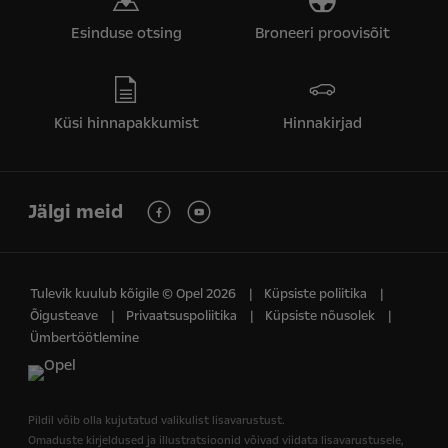
Esinduse otsing
Broneeri proovisõit
Küsi hinnapakkumist
Hinnakirjad
Jälgi meid
Tulevik kuulub kõigile © Opel 2026
Küpsiste poliitika
Õigusteave
Privaatsuspoliitika
Küpsiste nõusolek
Ümbertöötlemine
Pildil võib olla kujutatud valikulist lisavarustust.
Omaduste kirjeldused ja illustratsioonid võivad viidata lisavarustusele,