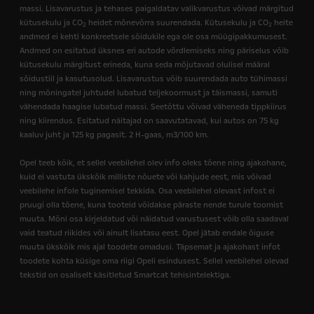
massi. Lisavarustus ja tehases paigaldatav valikvarustus võivad märgitud
kütusekulu ja CO
heidet mõnevõrra suurendada. Kütusekulu ja CO
heite
2
2
andmed ei kehti konkreetsele sõidukile ega ole osa müügipakkumusest.
Andmed on esitatud üksnes eri autode võrdlemiseks ning päriselus võib
kütusekulu märgitust erineda, kuna seda mõjutavad olulisel määral
sõidustiil ja kasutusolud. Lisavarustus võib suurendada auto tühimassi
ning mõningatel juhtudel lubatud teljekoormust ja täismassi, samuti
vähendada haagise lubatud massi. Seetõttu võivad väheneda tippkiirus
ning kiirendus. Esitatud näitajad on saavutatavad, kui autos on 75 kg
kaaluv juht ja 125 kg pagasit. 2 H-gaas, m3/100 km.
Opel teeb kõik, et sellel veebilehel olev info oleks tõene ning ajakohane,
kuid ei vastuta ükskõik milliste nõuete või kahjude eest, mis võivad
veebilehe infole tuginemisel tekkida. Osa veebilehel olevast infost ei
pruugi olla tõene, kuna tooteid võidakse päraste nende turule toomist
muuta. Mõni osa kirjeldatud või näidatud varustusest võib olla saadaval
vaid teatud riikides või ainult lisatasu eest. Opel jätab endale õiguse
muuta ükskõik mis ajal toodete omadusi. Täpsemat ja ajakohast infot
toodete kohta küsige oma riigi Opeli esindusest. Sellel veebilehel olevad
tekstid on osaliselt käsitletud Smartcat tehisintelektiga.