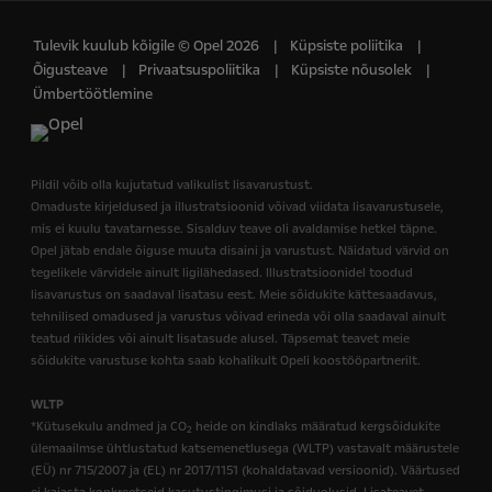
Tulevik kuulub kõigile © Opel 2026
Küpsiste poliitika
Õigusteave
Privaatsuspoliitika
Küpsiste nõusolek
Ümbertöötlemine
Pildil võib olla kujutatud valikulist lisavarustust.
Omaduste kirjeldused ja illustratsioonid võivad viidata lisavarustusele,
mis ei kuulu tavatarnesse. Sisalduv teave oli avaldamise hetkel täpne.
Opel jätab endale õiguse muuta disaini ja varustust. Näidatud värvid on
tegelikele värvidele ainult ligilähedased. Illustratsioonidel toodud
lisavarustus on saadaval lisatasu eest. Meie sõidukite kättesaadavus,
tehnilised omadused ja varustus võivad erineda või olla saadaval ainult
teatud riikides või ainult lisatasude alusel. Täpsemat teavet meie
sõidukite varustuse kohta saab kohalikult Opeli koostööpartnerilt.
WLTP
*Kütusekulu andmed ja CO
heide on kindlaks määratud kergsõidukite
2
ülemaailmse ühtlustatud katsemenetlusega (WLTP) vastavalt määrustele
(EÜ) nr 715/2007 ja (EL) nr 2017/1151 (kohaldatavad versioonid). Väärtused