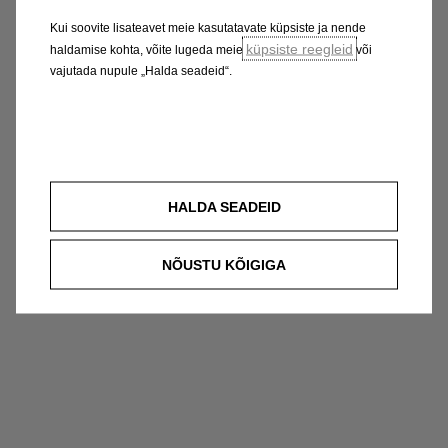
Kui soovite lisateavet meie kasutatavate küpsiste ja nende
küpsiste reegleid
haldamise kohta, võite lugeda meie
või
vajutada nupule „Halda seadeid“.
HALDA SEADEID
NÕUSTU KÕIGIGA