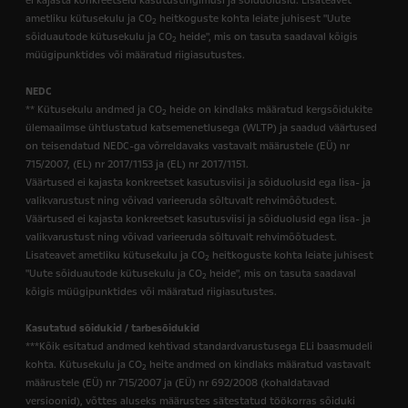
ei kajasta konkreetseid kasutustingimusi ja sõiduolusid. Lisateavet
ametliku kütusekulu ja CO
heitkoguste kohta leiate juhisest "Uute
2
sõiduautode kütusekulu ja CO
heide", mis on tasuta saadaval kõigis
2
müügipunktides või määratud riigiasutustes.
NEDC
** Kütusekulu andmed ja CO
heide on kindlaks määratud kergsõidukite
2
ülemaailmse ühtlustatud katsemenetlusega (WLTP) ja saadud väärtused
on teisendatud NEDC-ga võrreldavaks vastavalt määrustele (EÜ) nr
715/2007, (EL) nr 2017/1153 ja (EL) nr 2017/1151.
Väärtused ei kajasta konkreetset kasutusviisi ja sõiduolusid ega lisa- ja
valikvarustust ning võivad varieeruda sõltuvalt rehvimõõtudest.
Väärtused ei kajasta konkreetset kasutusviisi ja sõiduolusid ega lisa- ja
valikvarustust ning võivad varieeruda sõltuvalt rehvimõõtudest.
Lisateavet ametliku kütusekulu ja CO
heitkoguste kohta leiate juhisest
2
"Uute sõiduautode kütusekulu ja CO
heide", mis on tasuta saadaval
2
kõigis müügipunktides või määratud riigiasutustes.
Kasutatud sõidukid / tarbesõidukid
***Kõik esitatud andmed kehtivad standardvarustusega ELi baasmudeli
kohta. Kütusekulu ja CO
heite andmed on kindlaks määratud vastavalt
2
määrustele (EÜ) nr 715/2007 ja (EÜ) nr 692/2008 (kohaldatavad
versioonid), võttes aluseks määrustes sätestatud töökorras sõiduki