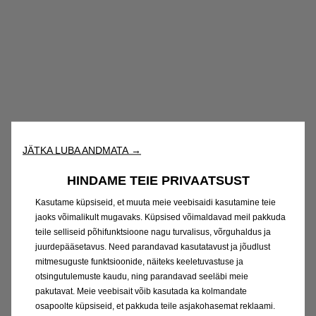
JÄTKA LUBA ANDMATA →
HINDAME TEIE PRIVAATSUST
Kasutame küpsiseid, et muuta meie veebisaidi kasutamine teie
jaoks võimalikult mugavaks. Küpsised võimaldavad meil pakkuda
teile selliseid põhifunktsioone nagu turvalisus, võrguhaldus ja
juurdepääsetavus. Need parandavad kasutatavust ja jõudlust
mitmesuguste funktsioonide, näiteks keeletuvastuse ja
otsingutulemuste kaudu, ning parandavad seeläbi meie
pakutavat. Meie veebisait võib kasutada ka kolmandate
osapoolte küpsiseid, et pakkuda teile asjakohasemat reklaami.