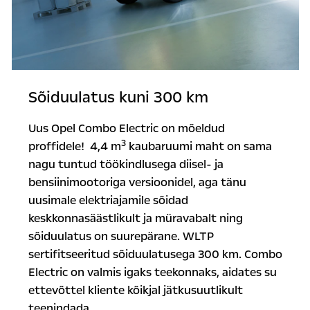
Sõiduulatus kuni 300 km
Uus Opel Combo Electric on mõeldud
3
proffidele! 4,4 m
kaubaruumi maht on sama
nagu tuntud töökindlusega diisel- ja
bensiinimootoriga versioonidel, aga tänu
uusimale elektriajamile sõidad
keskkonnasäästlikult ja müravabalt ning
sõiduulatus on suurepärane. WLTP
sertifitseeritud sõiduulatusega 300 km. Combo
Electric on valmis igaks teekonnaks, aidates su
ettevõttel
kliente kõikjal jätkusuutlikult
teenindada.