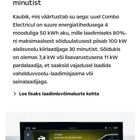
minutist
Kaubik, mis väärtustab su aega: uuel Combo
Electricul on suure energiatihedusega 4
mooduliga 50 kWh aku, mille laadimiseks 80%-
ni maksimaalsest sõiduulatusest piisab 100 kW
alalisvoolu kiirlaadijaga 30 minutist. Sõidukis
on olemas 7,4 kW või lisavarustusena 11 kW
pardalaadija, et saaksid vajadusel laadida
vahelduvvoolu-laadimisjaama või
seinalaadijaga.
Loe lisaks laadimisvõimaluste kohta