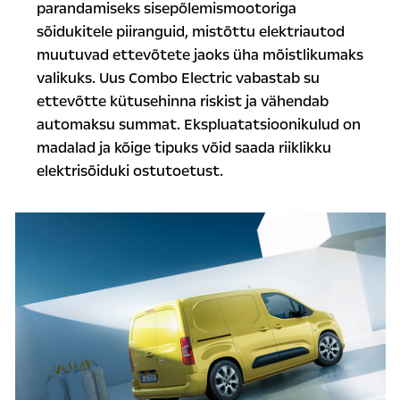
parandamiseks sisepõlemismootoriga
sõidukitele piiranguid, mistõttu elektriautod
muutuvad ettevõtete jaoks üha mõistlikumaks
valikuks. Uus Combo Electric vabastab su
ettevõtte kütusehinna riskist ja vähendab
automaksu summat. Ekspluatatsioonikulud on
madalad ja kõige tipuks võid saada riiklikku
elektrisõiduki ostutoetust.