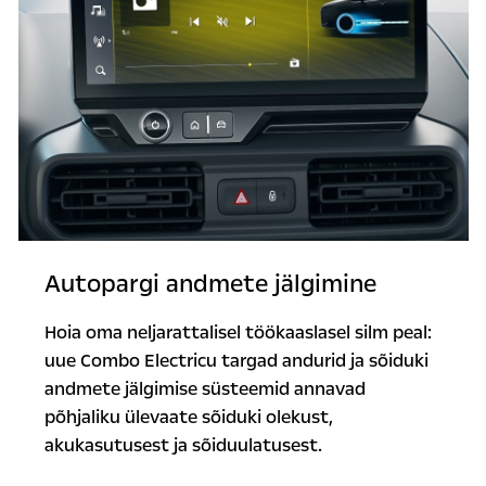
Autopargi andmete jälgimine
Hoia oma neljarattalisel töökaaslasel silm peal:
uue Combo Electricu targad andurid ja sõiduki
andmete jälgimise süsteemid annavad
põhjaliku ülevaate sõiduki olekust,
akukasutusest ja sõiduulatusest.