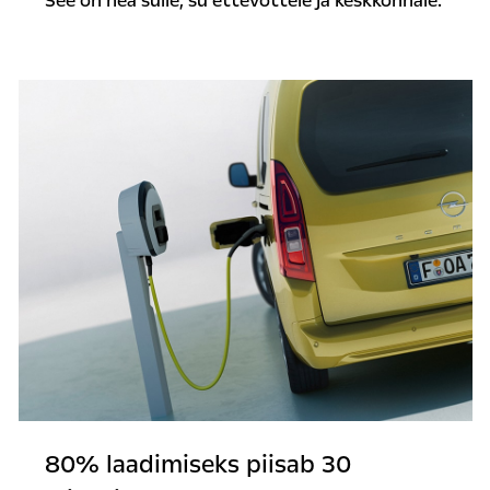
See on hea sulle, su ettevõttele ja keskkonnale.
80% laadimiseks piisab 30